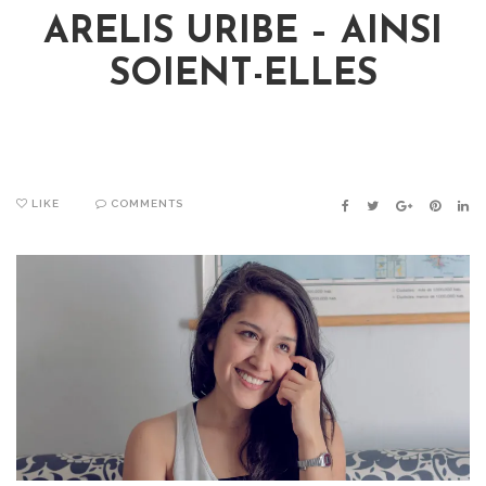
ARELIS URIBE – AINSI
SOIENT-ELLES
LIKE
COMMENTS
FACEBOOK
TWITTER
GOOGLE+
PINTER
LIN