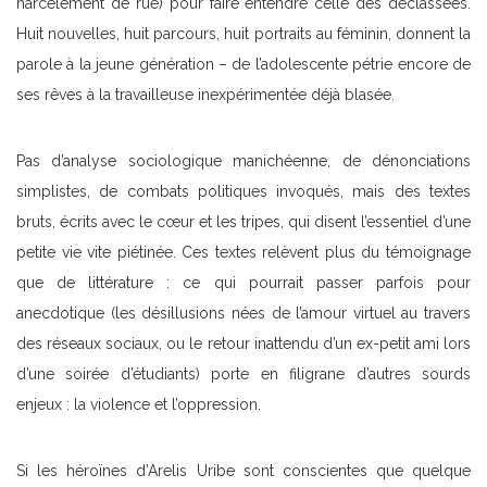
harcèlement de rue) pour faire entendre celle des déclassées.
Huit nouvelles, huit parcours, huit portraits au féminin, donnent la
parole à la jeune génération – de l’adolescente pétrie encore de
ses rêves à la travailleuse inexpérimentée déjà blasée.
Pas d’analyse sociologique manichéenne, de dénonciations
simplistes, de combats politiques invoqués, mais des textes
bruts, écrits avec le cœur et les tripes, qui disent l’essentiel d’une
petite vie vite piétinée. Ces textes relèvent plus du témoignage
que de littérature : ce qui pourrait passer parfois pour
anecdotique (les désillusions nées de l’amour virtuel au travers
des réseaux sociaux, ou le retour inattendu d’un ex-petit ami lors
d’une soirée d’étudiants) porte en filigrane d’autres sourds
enjeux : la violence et l’oppression.
Si les héroïnes d’Arelis Uribe sont conscientes que quelque