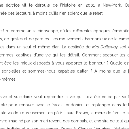
e éditrice vit le déroulé de l’histoire en 2001, à New-York. O
ée des lecteurs, à moins qu’ils n’en soient que le reflet.
 le film comme un kaléidoscope, où les différentes époques s’emboîte
s, de gestes et de paroles : les mouvements harmonieux de la camé
ènes dans un seul et même élan. La destinée de
Mrs Dalloway
sert 
e femmes, captives d’une vie qui les détruit. Comment secouer les 
ent être les mieux disposés à vous apporter le bonheur ? Quelle es
sont-elles et sommes-nous capables d’aller ? Á moins que le jou
us-mêmes.
ive et suicidaire, veut reprendre la vie qui lui a été volée par sa fa
ole pour renouer avec le fracas londonien, et replonger dans le t
le va douloureusement en pâtir. Laura Brown, la mère de famille am
vivre imaginé par son mari revenu des combats, et choisira de tout qu