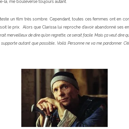
ne-là, me bouleverse toujours autant.
teste un film très sombre. Cependant, toutes ces femmes ont en co
 soit le prix. Alors que Clarissa lui reproche d’avoir abandonné ses en
rait merveilleux de dire qu’on regrette, ce serait facile. Mais ça veut dire 
n supporte autant que possible… Voilà. Personne ne va me pardonner. C’étai