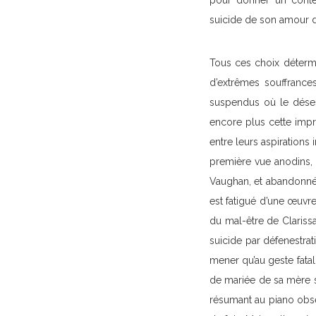
pour donner un contenu
suicide de son amour de
Tous ces choix détermi
d’extrêmes souffrance
suspendus où le désesp
encore plus cette imp
entre leurs aspirations
première vue anodins, 
Vaughan, et abandonné e
est fatigué d’une œuvre
du mal-être de Clariss
suicide par défenestrat
mener qu’au geste fatal
de mariée de sa mère s
résumant au piano obséd