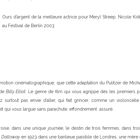
Ours d’argent de la meilleure actrice pour Meryl Streep, Nicole Ki
au Festival de Berlin 2003
otion cinématographique, que cette adaptation du Pulitzer de Mich
 de
Billy Elliot
. Le genre de film qui vous agrippe dès les premiers pl
z surtout pas envie d’aller, qui fait grincer, comme un violoncell
, et qui vous largue sans parachute, effondrement assuré.
oise, dans une unique journée, le destin de trois femmes, dans troi
 Dalloway
en 1923 dans une banlieue paisible de Londres, une mère de