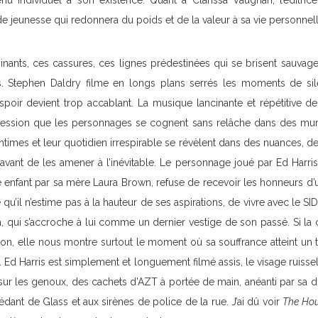
 individuel à son existence. Quant à Clarissa Vaughan, l’éditrice
 jeunesse qui redonnera du poids et de la valeur à sa vie personnelle
nants, ces cassures, ces lignes prédestinées qui se brisent sauva
s. Stephen Daldry filme en longs plans serrés les moments de si
oir devient trop accablant. La musique lancinante et répétitive de
ression que les personnages se cognent sans relâche dans des mur
 intimes et leur quotidien irrespirable se révèlent dans des nuances, d
avant de les amener à l’inévitable. Le personnage joué par Ed Harris
nfant par sa mère Laura Brown, refuse de recevoir les honneurs d’un g
 qu’il n’estime pas à la hauteur de ses aspirations, de vivre avec le SI
a, qui s’accroche à lui comme un dernier vestige de son passé. Si la
ion, elle nous montre surtout le moment où sa souffrance atteint un t
. Ed Harris est simplement et longuement filmé assis, le visage ruisse
ur les genoux, des cachets d’AZT à portée de main, anéanti par sa d
ant de Glass et aux sirènes de police de la rue. J’ai dû voir
The Ho