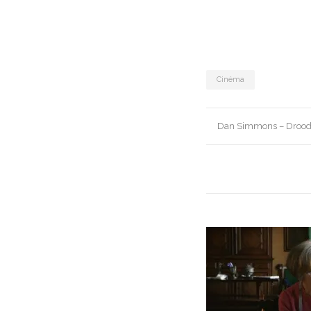
Cinéma
Post
Dan Simmons – Droo
navigation