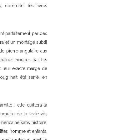
u, comment les livres
nt parfaitement par des
ra et un montage subtil
de pierre angulaire aux
chaînes nouées par les
t leur exacte marge de
g n’ait été serré, en
mille : elle quittera la
umulte de la vraie vie,
éricaine sans histoire,
itter, homme et enfants,