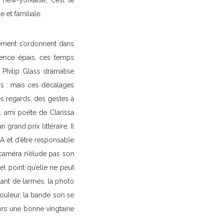
 new-yorkaise, c’est le
 et familiale.
gement s’ordonnent dans
lence épais, ces temps
 Philip Glass dramatise
s : mais ces décalages
es regards, des gestes à
, ami poète de Clarissa
rand prix littéraire. Il
DA et d’être responsable
 caméra n’élude pas son
el point qu’elle ne peut
lant de larmes, la photo
ouleur, la bande son se
urs
une bonne vingtaine