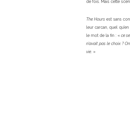
de fois. Mais cette scè
The Hours
est sans con
leur carcan, quel qu’en
le mot de la fin : «
ce se
n’avait pas le choix ? O
vie
. »