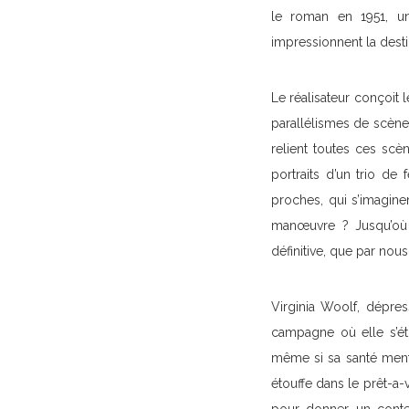
le roman en 1951, un
impressionnent la destin
Le réalisateur conçoit
parallélismes de scène
relient toutes ces sc
portraits d’un trio d
proches, qui s’imagin
manœuvre ? Jusqu’où 
définitive, que par no
Virginia Woolf, dépress
campagne où elle s’éti
même si sa santé menta
étouffe dans le prêt-a-