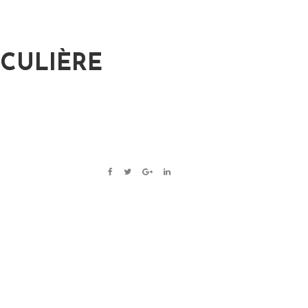
CULIÈRE
FACEBOOK
TWITTER
GOOGLE+
LINKEDIN