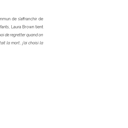
mmun de s’affranchir de
fants, Laura Brown tient
quoi de regretter quand on
t la mort… j’ai choisi la