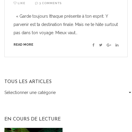
LIKE
3 COMMENTS
« Garde toujours Ithaque présente à ton esprit. Y
parvenir est ta destination finale. Mais ne te hâte surtout
pas dans ton voyage. Mieux vaut…
READ MORE
Facebook
Twitter
Google+
Linkedin
TOUS LES ARTICLES
Sélectionner une catégorie
Tous
les
articles
EN COURS DE LECTURE