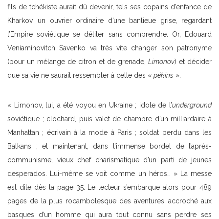
fils de tchékiste aurait dû devenir, tels ses copains d’enfance de
Kharkov, un ouvrier ordinaire d’une banlieue grise, regardant
l’Empire soviétique se déliter sans comprendre. Or, Edouard
Veniaminovitch Savenko va très vite changer son patronyme
(pour un mélange de citron et de grenade,
Limonov
) et décider
que sa vie ne saurait ressembler à celle des «
pékins
».
« Limonov, lui, a été voyou en Ukraine ; idole de l’
underground
soviétique ; clochard, puis valet de chambre d’un milliardaire à
Manhattan ; écrivain à la mode à Paris ; soldat perdu dans les
Balkans ; et maintenant, dans l’immense bordel de l’après-
communisme, vieux chef charismatique d’un parti de jeunes
desperados. Lui-même se voit comme un héros… » La messe
est dite dès la page 35. Le lecteur s’embarque alors pour 489
pages de la plus rocambolesque des aventures, accroché aux
basques d’un homme qui aura tout connu sans perdre ses