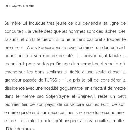
principes de vie.
Sa mère lui inculque très jeune ce qui deviendra sa ligne de
conduite : « la vérité c’est que les hommes sont des lâches, des
salauds, et qu’ils te tueront si tu ne te tiens pas prêt à frapper le
premier ». Alors Edouard va se rêver criminel, un dur, un caïd,
pour sortir de son monde de ratés : il provoque, il fabule, il
reconstruit pour se forger l’image d’un sempiternel rebelle qui
crache sur les bons sentiments, fidèle à une seule chose, la
grandeur passée de l’URSS : « il a pris le pli de considérer la
dissidence avec une hostilité goguenarde, en affectant de mettre
dans le même sac Soljenitsyne et Brejnev…il reste un petit
pionnier fier de son pays, de sa victoire sur les
Fritz
, de son
empire qui s’étend sur deux continents et onze fuseaux horaires
et de la sainte trouille qu’il inspire à ces couilles molles
d’Occidentaux ».