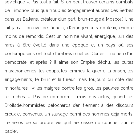
soviétique ». Pas tout à fait. Si on peut trouver certains combats
de Limonov plus que troubles (engagement auprès des Serbes
dans les Balkans, créateur d’un parti brun-rouge à Moscou) il ne
fait jamais preuve de lâcheté, d’arrangements douteux, encore
moins de remords. C’est un homme vivant, énergique, l’un des
rares à être éveillé dans une époque et un pays où ses
contemporains ont tout d’ombres muettes. Certes, il n’a rien d’un
démocrate, et après ? Il aime son Empire déchu, les cuites
marathoniennes, les coups, les femmes, la guerre, la prison, les
engagements, le bruit et la fureur, mais toujours du côté des
minoritaires : « les maigres contre les gros, les pauvres contre
les riches ». Pas de compromis, mais des actes, quand les
Droitsdelhommistes pétochards s’en tiennent à des discours
creux et convenus. Un sauvage parmi des hommes déjà morts.
Le héros de sa propre vie qu’il ne cesse de coucher sur le
papier.