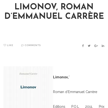
LIMONOV, ROMAN
D’EMMANUEL CARRÈRE
LIKE
COMMENTS
FACEBOOK
TWITTER
GOOGLE
LIN
Limonov,`
Roman d’Emmanuel Carrère
Editions P.O.L 2011, Prix