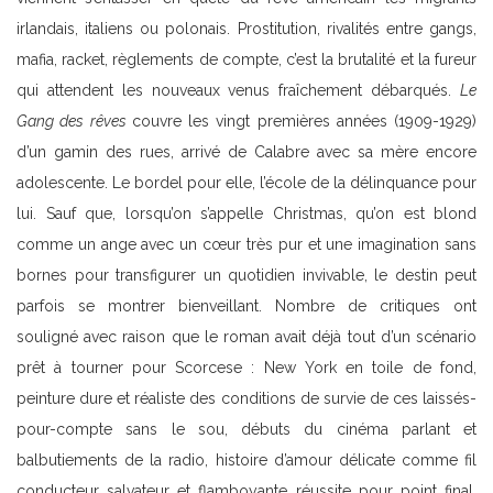
irlandais, italiens ou polonais. Prostitution, rivalités entre gangs,
mafia, racket, règlements de compte, c’est la brutalité et la fureur
qui attendent les nouveaux venus fraîchement débarqués.
Le
Gang des rêves
couvre les vingt premières années (1909-1929)
d’un gamin des rues, arrivé de Calabre avec sa mère encore
adolescente. Le bordel pour elle, l’école de la délinquance pour
lui. Sauf que, lorsqu’on s’appelle Christmas, qu’on est blond
comme un ange avec un cœur très pur et une imagination sans
bornes pour transfigurer un quotidien invivable, le destin peut
parfois se montrer bienveillant. Nombre de critiques ont
souligné avec raison que le roman avait déjà tout d’un scénario
prêt à tourner pour Scorcese : New York en toile de fond,
peinture dure et réaliste des conditions de survie de ces laissés-
pour-compte sans le sou, débuts du cinéma parlant et
balbutiements de la radio, histoire d’amour délicate comme fil
conducteur salvateur et flamboyante réussite pour point final.