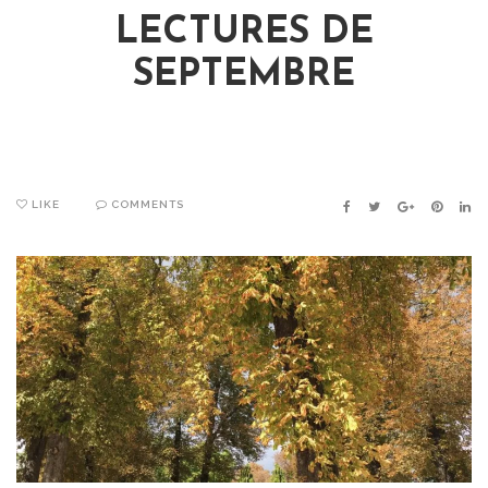
LECTURES DE
SEPTEMBRE
LIKE
COMMENTS
FACEBOOK
TWITTER
GOOGLE+
PINTER
LIN