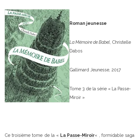
Roman jeunesse
La Mémoire de Babel
, Christelle
Dabos
Gallimard Jeunesse, 2017
Tome 3 de la série « La Passe-
Miroir »
Ce troisième tome de la «
La Passe-Miroir
« , formidable saga