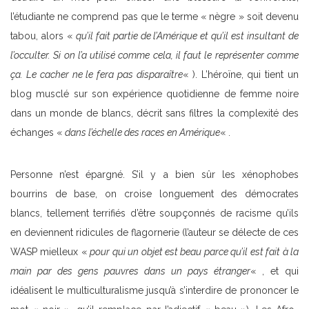
l’étudiante ne comprend pas que le terme « nègre » soit devenu
tabou, alors «
qu’il fait partie de l’Amérique et qu’il est insultant de
l’occulter. Si on l’a utilisé comme cela, il faut le représenter comme
ça. Le cacher ne le fera pas disparaître
« ). L’héroïne, qui tient un
blog musclé sur son expérience quotidienne de femme noire
dans un monde de blancs, décrit sans filtres la complexité des
échanges «
dans l’échelle des races en Amérique
« .
Personne n’est épargné. S’il y a bien sûr les xénophobes
bourrins de base, on croise longuement des démocrates
blancs, tellement terrifiés d’être soupçonnés de racisme qu’ils
en deviennent ridicules de flagornerie (l’auteur se délecte de ces
WASP mielleux «
pour qui un objet est beau parce qu’il est fait à la
main par des gens pauvres dans un pays étranger
« , et qui
idéalisent le multiculturalisme jusqu’à s’interdire de prononcer le