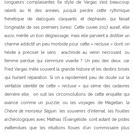
longueurs complaisantes (le style de Vargas s’est beaucoup
ralenti au fil des années, jusqu’à perdre cette rythmique
frénétique de dialogues claquants et déphasés qui faisait
l’originalité de ses premiers livres). Cette cuvée 2017 aurait, elle
aussi, mérité un bon dégraissage, mais elle parvient à distiller un
charme addictif un peu morbide pour cette « recluse » dont on
hésite à préciser le sens : arachnide au venin nécrosant, ou
femme perdue qui s’emmure vivante ? Un peu des deux, car
Fred Vargas mêle souvent la grande histoire et les destins brisés
qui hurlent réparation. Si on a rapidement peu de doute sur la
véritable identité de cette « recluse » qui sème des cadavres
derrière elle, on suit les circonvolutions de cette enquête qui
avance comme un puzzle, où les voyages de Magellan, la
Chèvre de monsieur Seguin
, les souvenirs d’internat, les fouilles
archéologiques avec Mathias l’Évangéliste, sont autant de pistes
inattendues que les intuitions floues d’un commissaire plus