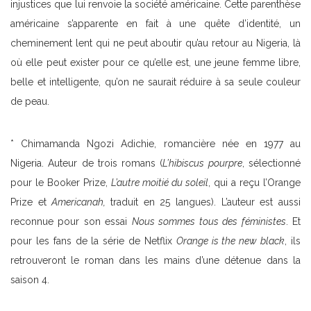
injustices que lui renvoie la société américaine. Cette parenthèse
américaine s’apparente en fait à une quête d’identité, un
cheminement lent qui ne peut aboutir qu’au retour au Nigeria, là
où elle peut exister pour ce qu’elle est, une jeune femme libre,
belle et intelligente, qu’on ne saurait réduire à sa seule couleur
de peau.
* Chimamanda Ngozi Adichie, romancière née en 1977 au
Nigeria. Auteur de trois romans (
L’hibiscus pourpre
, sélectionné
pour le Booker Prize,
L’autre moitié du soleil
, qui a reçu l’Orange
Prize et
Americanah,
traduit en 25 langues). L’auteur est aussi
reconnue pour son essai
Nous sommes tous des féministes
. Et
pour les fans de la série de Netflix
Orange is the new black
, ils
retrouveront le roman dans les mains d’une détenue dans la
saison 4.