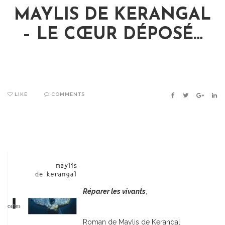
MAYLIS DE KERANGAL
– LE CŒUR DÉPOSÉ…
LIKE
COMMENTS
FACEBOOK
TWITTER
GOOGLE
LIN
Réparer les vivants
,
Roman de Maylis de Kerangal