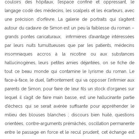
couloirs des hôpitaux, l’espace confiné et oppressant, le
langage codé des médecins, les scalpels et les écarteurs, avec
une précision d’orfèvre. La galerie de portraits qui s’agitent
autour du cadavre de Simon est un peu la faiblesse du roman –
grands pontes caricaturaux, infirmières d’avantage intéressées
par leurs nuits tumultueuses que par les patients, médecins
insomniaques accros à la nicotine ou aux substances
hallucinogènes, leurs petites amies déjantées, on se fiche de
tout ce beau monde qui contamine le lyrisme du roman. Le
face-à-face, le duel, l’affrontement qui va opposer l’infirmier aux
parents de Simon, pour faire de leur fils un stock d’organes sur
lequel il s’agit de faire main basse, est une hallucinante partie
d’échecs qui se serait avérée suffisante pour appréhender le
milieu des blouses blanches ; discours bien huilé, questions
orientées, contre-arguments prémâchés, oscillation permanente
entre le passage en force et le recul prudent, cet échange est