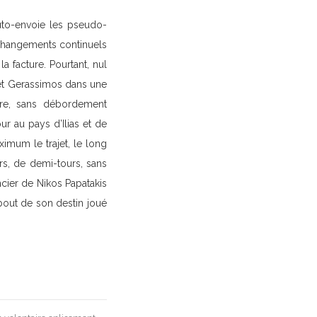
uto-envoie les pseudo-
 changements continuels
a facture. Pourtant, nul
met Gerassimos dans une
bre, sans débordement
ur au pays d’Ilias et de
imum le trajet, le long
s, de demi-tours, sans
ncier de Nikos Papatakis
 bout de son destin joué