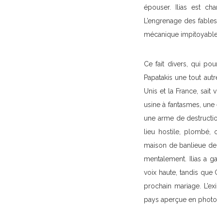
épouser. Ilias est ch
L’engrenage des fables
mécanique impitoyable,
Ce fait divers, qui p
Papatakis une tout autre
Unis et la France, sait
usine à fantasmes, une 
une arme de destructio
lieu hostile, plombé, o
maison de banlieue de
mentalement. Ilias a 
voix haute, tandis que 
prochain mariage. L’exi
pays aperçue en photo