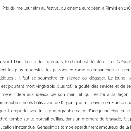
Prix du meilleur film au festival du cinéma européen, à Rimini en 198
Pour Stergios e
u Nord. Dans la cité des fourreurs, le climat est délétère. Les
Colonel
isent les plus modestes, les patrons corrompus embauchent et vire
itiques ; il faut se soumettre en silence ou dégager. Le jeune Ili
st pourtant mort vingt-trois plus tôt), a goûté des sévices et de l
mère, fidèle aux idéaux de son mari, et qui résiste à sa façon
’immeubles neufs bâtis avec de l’argent pourri, l’envoie en France ch
né. Il emporte avec lui la photographie datée d’une jeune chanteuse,
ettré, tombe sur le portrait qu’Ilias, dans un moment de bravade, fait
ication inattendue, Gerassimos tombe éperdument amoureux de la jeun