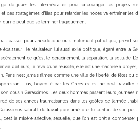
argé de jouer les intermédiaires pour encourager les projets m
 et des stratagèmes d’Ilias pour retarder les noces va entraîner l
 qui ne peut que se terminer tragiquement.
ourrait passer pour anecdotique ou simplement pathétique, prend s
 épaisseur : le réalisateur, lui aussi exilé politique, égaré entre la Gr
 viscéralement ce qu’est le déracinement, la séparation, la solitude. L’
envie d’ailleurs, le rêve d’une réussite, elle est une machine à broyer,
n. Paris n’est jamais filmée comme une ville de liberté, de fêtes ou
ppressant. Ilias, boycotté par les Grecs exilés, ne peut travailler 
 son cousin Gerassimos. Les deux hommes passent leurs journées r
gardé de ses années traumatisantes dans les geôles de l’armée l’ha
Gerassimos s’abrutit de travail pour améliorer le confort de son peti
l, c’est la misère affective, sexuelle, que l’on est prêt à compenser 
.