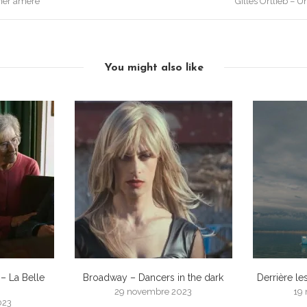
mer amère
Gilles Ortlieb – 
You might also like
 – La Belle
Broadway – Dancers in the dark
Derrière le
29 novembre 2023
19
023