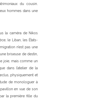
atrimoniaux du cousin.
es deux hommes dans une
ous la caméra de Nikos
èce, le Liban, les États-
émigration n’est pas une
 une briseuse de destin,
 de joie, mais comme un
que dans l’atelier de la
eclus, physiquement et
bitude de monologuer à
t pavillon en vue de son
par la première fille du