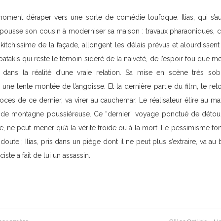
 moment déraper vers une sorte de comédie loufoque. Ilias, qui s’a
, pousse son cousin à moderniser sa maison : travaux pharaoniques,
 kitchissime de la façade, allongent les délais prévus et alourdissent l
takis qui reste le témoin sidéré de la naïveté, de l’espoir fou que 
 dans la réalité d’une vraie relation. Sa mise en scène très so
e une lente montée de l’angoisse. Et la dernière partie du film, le reto
ces de ce dernier, va virer au cauchemar. Le réalisateur étire au max
e de montagne poussiéreuse. Ce “dernier” voyage ponctué de détour
, ne peut mener qu’à la vérité froide ou à la mort. Le pessimisme fo
doute ; Ilias, pris dans un piège dont il ne peut plus s’extraire, va au
iste a fait de lui un assassin.