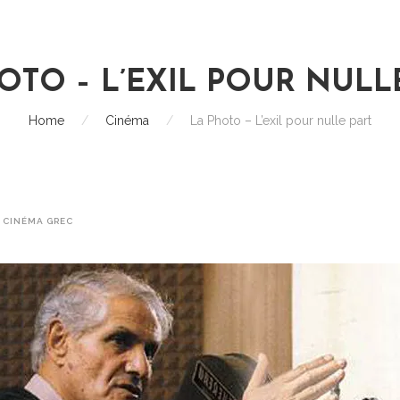
OTO – L’EXIL POUR NULL
Home
/
Cinéma
/
La Photo – L’exil pour nulle part
,
CINÉMA GREC