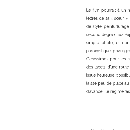
Le film pourrait à un
lettres de sa « sœur »
de style, peinturlurage
second degré chez Papa
simple photo, et non
paroxystique, privilégi
Gerassimos pour les no
des lacets d’une rout
issue heureuse possible
laisse peu de place au 
d’avance : le régime fasc
Post