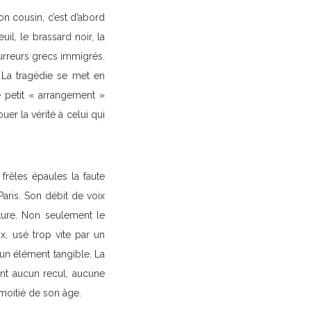
on cousin, c’est d’abord
il, le brassard noir, la
fourreurs grecs immigrés.
. La tragédie se met en
 petit « arrangement »
er la vérité à celui qui
frêles épaules la faute
aris. Son débit de voix
ature. Non seulement le
ux, usé trop vite par un
cun élément tangible. La
tent aucun recul, aucune
moitié de son âge.