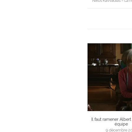
Nikos Kavvadias – La 
navigation
Il faut ramener Albert
équipe
9 décembre 2