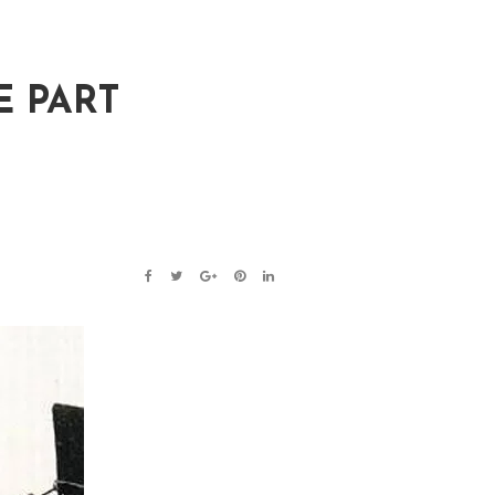
E PART
FACEBOOK
TWITTER
GOOGLE+
PINTEREST
LINKEDIN