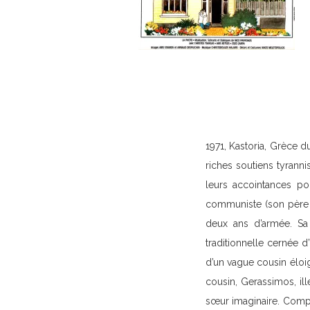
1971, Kastoria, Grèce d
riches soutiens tyrann
leurs accointances pol
communiste (son père e
deux ans d’armée. Sa 
traditionnelle cernée d
d’un vague cousin éloig
cousin, Gerassimos, ill
sœur imaginaire. Compl