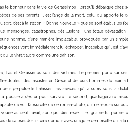
 pas le bonheur dans la vie de Gerassimos : lorsqu’il débarque chez s
écès de ses parents. Il est l’ange de la mort, celui qui apporte le deu
du sort, c’est à la station « Bonne Nouvelle » que se sont établis les 
i, que mensonges, catastrophes, désillusions : une totale dévastation
u jeune homme, d’une manière implacable, provoquée par un simple
nséquences vont immédiatement lui échapper, incapable qu’il est d’avou
 et qui le vivrait alors comme une trahison.
, Ilias et Gerassimos sont des victimes. Le premier, porte sur ses 
uffre-douleur des fascistes en Grèce et de leurs hommes de main à P
sa peur perpétuelle trahissent les sévices qu’il a subis sous la dict
 l’a poussé à s’exiler pour survivre. Le second, quadragénaire taise
incapable de voir l’absurdité de ce roman-photo, qui ne repose sur au
vouée au seul travail, son quotidien répétitif et gris ne lui permet
es de sa pseudo-histoire d’amour avec une jolie demoiselle qui a la 