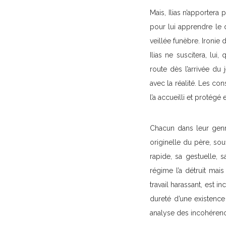
Mais, Ilias n’apportera
pour lui apprendre le d
veillée funèbre. Ironie 
Ilias ne suscitera, lu
route dès l’arrivée d
avec la réalité. Les co
l’a accueilli et protégé
Chacun dans leur genre
originelle du père, so
rapide, sa gestuelle, 
régime l’a détruit mais
travail harassant, est 
dureté d’une existence 
analyse des incohérenc