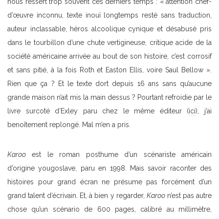
nous ressert trop souvent ces derniers temps : « attention chef-
d’œuvre inconnu, texte inouï longtemps resté sans traduction,
auteur inclassable, héros alcoolique cynique et désabusé pris
dans le tourbillon d’une chute vertigineuse, critique acide de la
société américaine arrivée au bout de son histoire, c’est corrosif
et sans pitié, à la fois Roth et Easton Ellis, voire Saul Bellow ».
Rien que ça ? Et le texte dort depuis 16 ans sans qu’aucune
grande maison n’ait mis la main dessus ? Pourtant refroidie par le
livre surcoté d’Exley paru chez le même éditeur (
ici
), j’ai
benoîtement replongé. Mal m’en a pris.
Karoo
est le roman posthume d’un scénariste américain
d’origine yougoslave, paru en 1998. Mais savoir raconter des
histoires pour grand écran ne présume pas forcément d’un
grand talent d’écrivain. Et, à bien y regarder,
Karoo
n’est pas autre
chose qu’un scénario de 600 pages, calibré au millimètre,