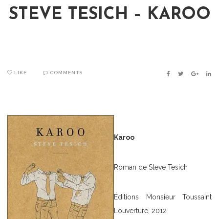
STEVE TESICH – KAROO
LIKE
COMMENTS
FACEBOOK
TWITTER
GOOGLE
LIN
Karoo
Roman de Steve Tesich
Éditions Monsieur Toussaint
Louverture, 2012