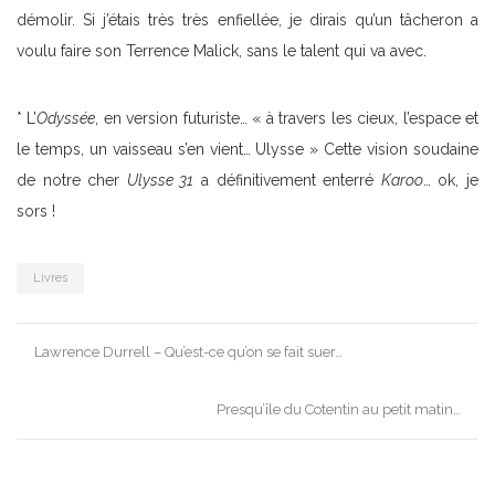
démolir. Si j’étais très très enfiellée, je dirais qu’un tâcheron a
voulu faire son Terrence Malick, sans le talent qui va avec.
* L’
Odyssée
, en version futuriste… « à travers les cieux, l’espace et
le temps, un vaisseau s’en vient… Ulysse » Cette vision soudaine
de notre cher
Ulysse 31
a définitivement enterré
Karoo
… ok, je
sors !
Livres
Post
Lawrence Durrell – Qu’est-ce qu’on se fait suer…
navigation
Presqu’île du Cotentin au petit matin…