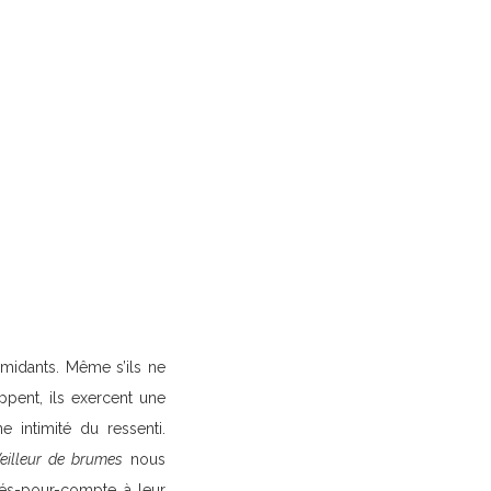
imidants. Même s’ils ne
ppent, ils exercent une
e intimité du ressenti.
eilleur de brumes
nous
sés-pour-compte à leur