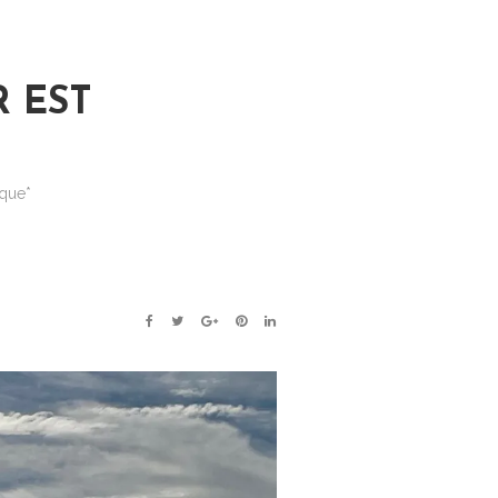
R EST
ique*
FACEBOOK
TWITTER
GOOGLE+
PINTEREST
LINKEDIN