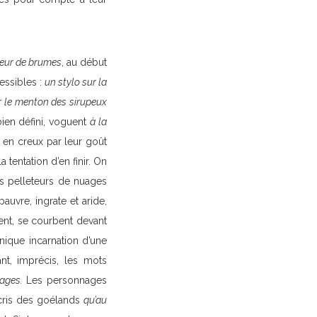
leur de brumes
, au début
essibles :
un stylo sur la
r le menton des sirupeux
ien défini, voguent
à la
 en creux par leur goût
a tentation d’en finir. On
es pelleteurs de nuages
uvre, ingrate et aride,
ent, se courbent devant
unique incarnation d’une
ant, imprécis, les mots
mages.
Les personnages
x cris des goélands
qu’au