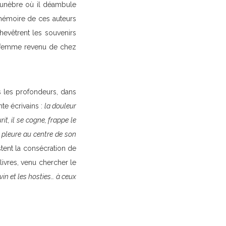
 funèbre où il déambule
 mémoire de ces auteurs
chevêtrent les souvenirs
 sa femme revenu de chez
rs les profondeurs, dans
te écrivains :
la douleur
rit, il se cogne, frappe le
, pleure au centre de son
ent la consécration de
livres, venu chercher le
vin et les hosties… à ceux