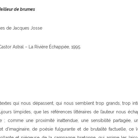
Veilleur de brumes
tes de Jacques Josse
Castor Astral – La Rivière Échappée, 1995
 textes qui nous dépassent, qui nous semblent trop grands, trop int
jours limpides, que les références littéraires de l’auteur nous écha
ble ; comme une proximité inattendue, une sensibilité partagée, un
 d’imaginaire, de poésie fulgurante et de brutalité factuelle, ce
V
collante et piégeuse de la campagne bretonne, qui arrime les lais