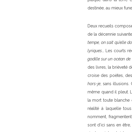
destinée, au mieux fune
Deux recueils composen
de la décennie suivante
tempe, on sait qu’elle 
lyriques
… Les courts ré
godille sur un océan de
des livres, la brièveté d
croise des poètes, des
hors-je
, sans illusions
même quand il pleut. L
la mort toute blanche q
réalité à laquelle tou
nomment, fragmentent
sont d’ici sans en être