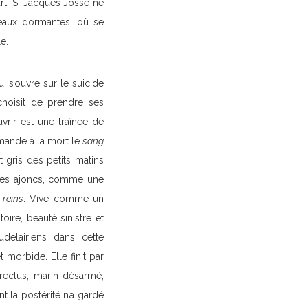
rt. Si Jacques Josse ne
 eaux dormantes, où se
e.
ui s’ouvre sur le suicide
choisit de prendre ses
vrir est une traînée de
mande à la mort le
sang
t gris des petits matins
 les ajoncs, comme une
 reins
. Vive comme un
itoire, beauté sinistre et
delairiens dans cette
morbide. Elle finit par
 reclus, marin désarmé,
t la postérité n’a gardé