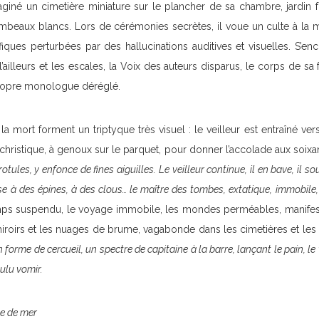
maginé un cimetière miniature sur le plancher de sa chambre, jardin
tombeaux blancs. Lors de cérémonies secrètes, il voue un culte à la
rifiques perturbées par des hallucinations auditives et visuelles. S’en
l’ailleurs et les escales, la Voix des auteurs disparus, le corps de
propre monologue déréglé.
a mort forment un triptyque très visuel : le veilleur est entraîné ve
ristique, à genoux sur le parquet, pour donner l’accolade aux soixan
s rotules, y enfonce de fines aiguilles. Le veilleur continue, il en bave, il sou
se à des épines, à des clous… le maître des tombes, extatique, immobile
ps suspendu, le voyage immobile, les mondes perméables, manifest
iroirs et les nuages de brume, vagabonde dans les cimetières et les 
 forme de cercueil, un spectre de capitaine à la barre, lançant le pain, le 
ulu vomir.
e de mer