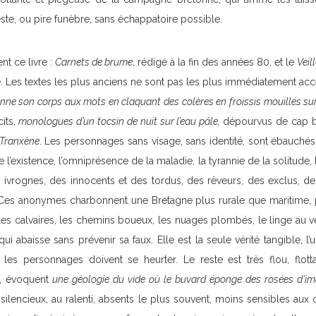
ste, ou pire funèbre, sans échappatoire possible.
t ce livre :
Carnets de brume
, rédigé à la fin des années 80, et le
Veil
. Les textes les plus anciens ne sont pas les plus immédiatement acc
donne son corps aux mots en claquant des colères en froissis mouillés su
cits,
monologues d’un tocsin de nuit sur l’eau pâle,
dépourvus de cap b
 Tranxène
. Les personnages sans visage, sans identité, sont ébauchés
e l’existence, l’omniprésence de la maladie, la tyrannie de la solitude, l
 ivrognes, des innocents et des tordus, des rêveurs, des exclus, d
. Ces anonymes charbonnent une Bretagne plus rurale que maritime, pa
es calvaires, les chemins boueux, les nuages plombés, le linge au v
ui abaisse sans prévenir sa faux. Elle est la seule vérité tangible, l’
s les personnages doivent se heurter. Le reste est très flou, flott
, évoquent
une géologie du vide où le buvard éponge des rosées d’i
, silencieux, au ralenti, absents le plus souvent, moins sensibles au