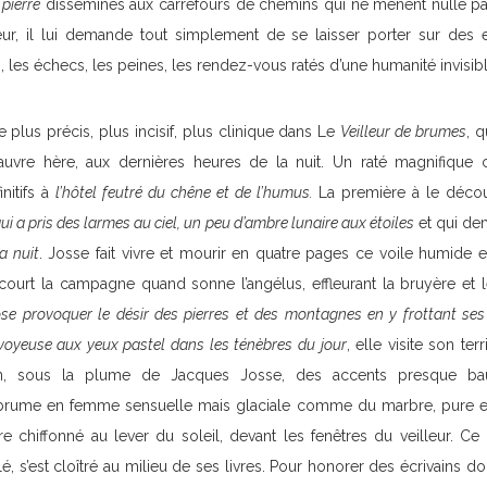
 pierre
disséminés aux carrefours de chemins qui ne mènent nulle pa
r, il lui demande tout simplement de se laisser porter sur des
es, les échecs, les peines, les rendez-vous ratés d’une humanité invisibl
e plus précis, plus incisif, plus clinique dans Le
Veilleur de brumes
, q
uvre hère, aux dernières heures de la nuit. Un raté magnifique 
nitifs à
l’hôtel feutré du chêne et de l’humus.
La première à le décou
qui a pris des larmes au ciel, un peu d’ambre lunaire aux étoiles
et qui de
a nuit
. Josse fait vivre et mourir en quatre pages ce voile humide e
court la campagne quand sonne l’angélus, effleurant la bruyère et
ose provoquer le désir des pierres et des montagnes en y frottant ses
voyeuse aux yeux pastel dans les ténèbres du jour
, elle visite son terr
in, sous la plume de Jacques Josse, des accents presque bau
 brume en femme sensuelle mais glaciale comme du marbre, pure et 
re chiffonné au lever du soleil, devant les fenêtres du veilleur. Ce
é, s’est cloîtré au milieu de ses livres. Pour honorer des écrivains don