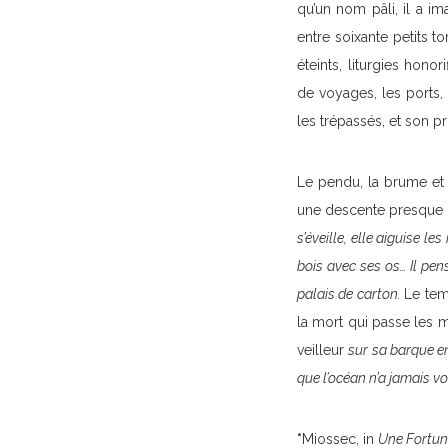
qu’un nom pâli, il a i
entre soixante petits 
éteints, liturgies hono
de voyages, les ports, 
les trépassés, et son 
Le pendu, la brume et l
une descente presque ch
s’éveille, elle aiguise le
bois avec ses os… Il pen
palais de carton.
Le tem
la mort qui passe les m
veilleur
sur sa barque en
que l’océan n’a jamais vo
*
Miossec, in
Une Fortun