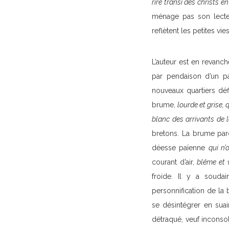
rire transi des christs en
ménage pas son lecteu
reflètent les petites vi
L’auteur est en revanch
par pendaison d’un pa
nouveaux quartiers défi
brume,
lourde et grise, 
blanc des arrivants de l
bretons. La brume par
déesse païenne
qui n’
courant d’air,
blême et 
froide. Il y a souda
personnification de la
se désintégrer en suai
détraqué, veuf inconsol