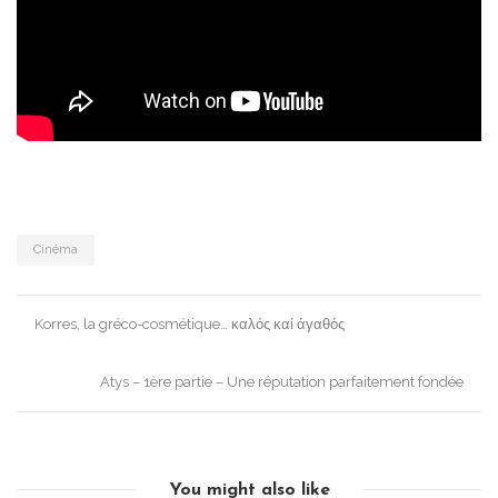
Cinéma
Post
Korres, la gréco-cosmétique… καλός καί άγαθός
navigation
Atys – 1ère partie – Une réputation parfaitement fondée
You might also like