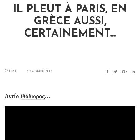
IL PLEUT À PARIS, EN
GRÈCE AUSSI,
CERTAINEMENT…
LIKE
COMMENTS
FACEBOOK
TWITTER
GOOGLE
LIN
Αντίο
Θόδωρος
…