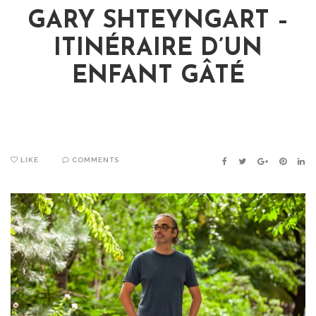
GARY SHTEYNGART –
ITINÉRAIRE D’UN
ENFANT GÂTÉ
LIKE
COMMENTS
FACEBOOK
TWITTER
GOOGLE+
PINTER
LIN