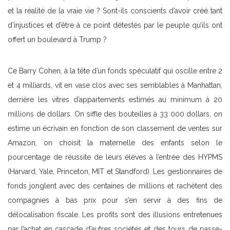
et la réalité de la vraie vie ? Sont-ils conscients d’avoir créé tant
d’injustices et d’être à ce point détestés par le peuple qu’ils ont
offert un boulevard à Trump ?
Ce Barry Cohen, à la tête d’un fonds spéculatif qui oscille entre 2
et 4 milliards, vit en vase clos avec ses semblables à Manhattan,
derrière les vitres d’appartements estimés au minimum à 20
millions de dollars. On siffle des bouteilles à 33 000 dollars, on
estime un écrivain en fonction de son classement de ventes sur
Amazon, on choisit la maternelle des enfants selon le
pourcentage de réussite de leurs élèves à l’entrée des HYPMS
(Harvard, Yale, Princeton, MIT et Standford). Les gestionnaires de
fonds jonglent avec des centaines de millions et rachètent des
compagnies à bas prix pour s’en servir à des fins de
délocalisation fiscale. Les profits sont des illusions entretenues
par l’achat en cascade d’autres sociétés et des tours de passe-