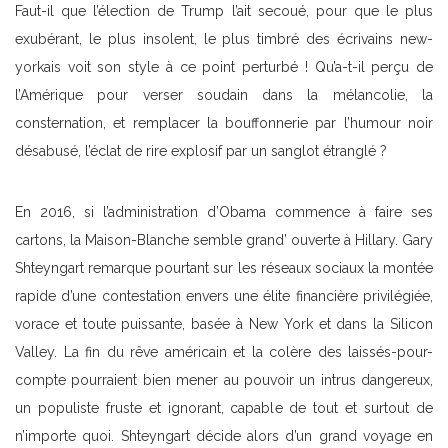
Faut-il que l’élection de Trump l’ait secoué, pour que le plus
exubérant, le plus insolent, le plus timbré des écrivains new-
yorkais voit son style à ce point perturbé ! Qu’a-t-il perçu de
l’Amérique pour verser soudain dans la mélancolie, la
consternation, et remplacer la bouffonnerie par l’humour noir
désabusé, l’éclat de rire explosif par un sanglot étranglé ?
En 2016, si l’administration d’Obama commence à faire ses
cartons, la Maison-Blanche semble grand’ ouverte à Hillary. Gary
Shteyngart remarque pourtant sur les réseaux sociaux la montée
rapide d’une contestation envers une élite financière privilégiée,
vorace et toute puissante, basée à New York et dans la Silicon
Valley. La fin du rêve américain et la colère des laissés-pour-
compte pourraient bien mener au pouvoir un intrus dangereux,
un populiste fruste et ignorant, capable de tout et surtout de
n’importe quoi. Shteyngart décide alors d’un grand voyage en