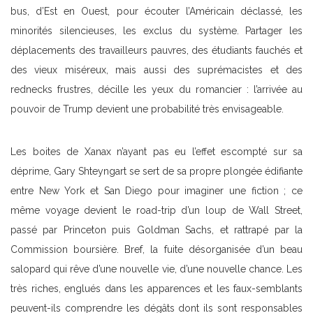
bus, d’Est en Ouest, pour écouter l’Américain déclassé, les
minorités silencieuses, les exclus du système. Partager les
déplacements des travailleurs pauvres, des étudiants fauchés et
des vieux miséreux, mais aussi des suprémacistes et des
rednecks frustres, décille les yeux du romancier : l’arrivée au
pouvoir de Trump devient une probabilité très envisageable.
Les boites de Xanax n’ayant pas eu l’effet escompté sur sa
déprime, Gary Shteyngart se sert de sa propre plongée édifiante
entre New York et San Diego pour imaginer une fiction ; ce
même voyage devient le road-trip d’un loup de Wall Street,
passé par Princeton puis Goldman Sachs, et rattrapé par la
Commission boursière. Bref, la fuite désorganisée d’un beau
salopard qui rêve d’une nouvelle vie, d’une nouvelle chance. Les
très riches, englués dans les apparences et les faux-semblants
peuvent-ils comprendre les dégâts dont ils sont responsables