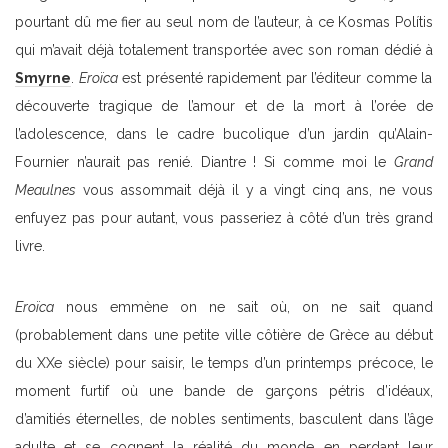
pourtant dû me fier au seul nom de l’auteur, à ce Kosmas Polítis
qui m’avait déjà totalement transportée avec son roman dédié à
Smyrne
.
Eroïca
est présenté rapidement par l’éditeur comme la
découverte tragique de l’amour et de la mort à l’orée de
l’adolescence, dans le cadre bucolique d’un jardin qu’Alain-
Fournier n’aurait pas renié. Diantre ! Si comme moi le
Grand
Meaulnes
vous assommait déjà il y a vingt cinq ans, ne vous
enfuyez pas pour autant, vous passeriez à côté d’un très grand
livre.
Eroïca
nous emmène on ne sait où, on ne sait quand
(probablement dans une petite ville côtière de Grèce au début
du XXe siècle) pour saisir, le temps d’un printemps précoce, le
moment furtif où une bande de garçons pétris d’idéaux,
d’amitiés éternelles, de nobles sentiments, basculent dans l’âge
adulte et se cognent la réalité du monde en perdant leur