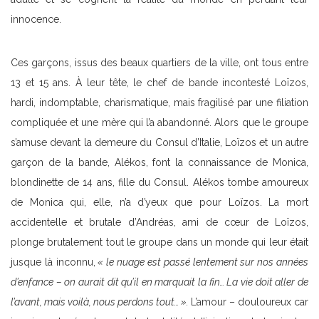
innocence.
Ces garçons, issus des beaux quartiers de la ville, ont tous entre
13 et 15 ans. À leur tête, le chef de bande incontesté Loïzos,
hardi, indomptable, charismatique, mais fragilisé par une filiation
compliquée et une mère qui l’a abandonné. Alors que le groupe
s’amuse devant la demeure du Consul d’Italie, Loïzos et un autre
garçon de la bande, Alékos, font la connaissance de Monica,
blondinette de 14 ans, fille du Consul. Alékos tombe amoureux
de Monica qui, elle, n’a d’yeux que pour Loïzos. La mort
accidentelle et brutale d’Andréas, ami de cœur de Loïzos,
plonge brutalement tout le groupe dans un monde qui leur était
jusque là inconnu,
« le nuage est passé lentement sur nos années
d’enfance – on aurait dit qu’il en marquait la fin… La vie doit aller de
l’avant, mais voilà, nous perdons tout…
».
L’amour – douloureux car