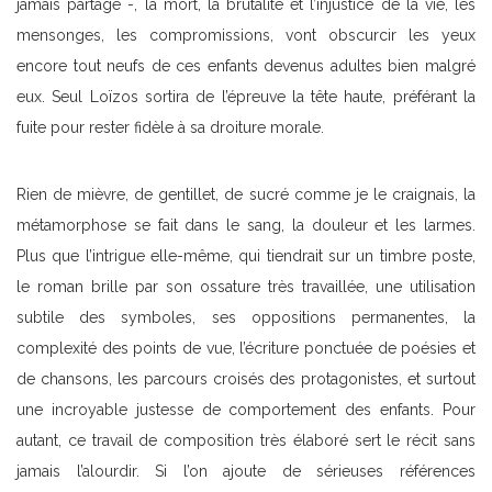
jamais partagé -, la mort, la brutalité et l’injustice de la vie, les
mensonges, les compromissions, vont obscurcir les yeux
encore tout neufs de ces enfants devenus adultes bien malgré
eux. Seul Loïzos sortira de l’épreuve la tête haute, préférant la
fuite pour rester fidèle à sa droiture morale.
Rien de mièvre, de gentillet, de sucré comme je le craignais, la
métamorphose se fait dans le sang, la douleur et les larmes.
Plus que l’intrigue elle-même, qui tiendrait sur un timbre poste,
le roman brille par son ossature très travaillée, une utilisation
subtile des symboles, ses oppositions permanentes, la
complexité des points de vue, l’écriture ponctuée de poésies et
de chansons, les parcours croisés des protagonistes, et surtout
une incroyable justesse de comportement des enfants. Pour
autant, ce travail de composition très élaboré sert le récit sans
jamais l’alourdir. Si l’on ajoute de sérieuses références