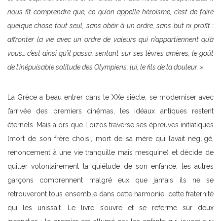
nous fit comprendre que, ce qu’on appelle héroïsme, c’est de faire
quelque chose tout seul, sans obéir à un ordre, sans but ni profit :
affronter la vie avec un ordre de valeurs qui n’appartiennent qu’à
vous… c’est ainsi qu’il passa, sentant sur ses lèvres amères, le goût
de l’inépuisable solitude des Olympiens, lui, le fils de la douleur.
»
La Grèce a beau entrer dans le XXe siècle, se moderniser avec
l’arrivée des premiers cinémas, les idéaux antiques restent
éternels. Mais alors que Loïzos traverse ses épreuves initiatiques
(mort de son frère choisi, mort de sa mère qui l’avait négligé,
renoncement à une vie tranquille mais mesquine) et décide de
quitter volontairement la quiétude de son enfance, les autres
garçons comprennent malgré eux que jamais ils ne se
retrouveront tous ensemble dans cette harmonie, cette fraternité
qui les unissait. Le livre s’ouvre et se referme sur deux