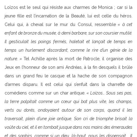
Loïzos est le seul qui résiste aux charmes de Monica ; car si la
jeune fille est l’incarnation de la Beauté, lui est celle du héros.
Celui qui, à cheval sur le mur du Consul, ressemble
« à cet
enfant de bronze du musée, à demi barbare, sur son coursier mutilé.
Il gesticulait les poings fermés, haletait et lançait de temps en
temps un hurlement discordant, comme le rire d’un génie de la
nature.
»
Tel Achille après la mort de Patrocle, il organise des
Jeux en l’honneur de son ami Andréas, à la fin desquels il brûle
dans un grand feu le casque et la hache de son compagnon
d’armes disparu. Il est celui qui s’enfuit dans la charrette de
comédiens comme sur un char antique.
« Loïzos… Sous ses pas,
la terre palpitait comme un cœur qui bat plus vite, les champs,
verts ou dorés, ondoyaient autour de son corps, quand il les
traversait, plein d’une joie antique. Son cri de triomphe brisait la
voûte du ciel, et il en tombait jusque dans nos mains des émeraudes
et des saphirs, comme si un dieu, là-haut, nous les dispensait…. Il