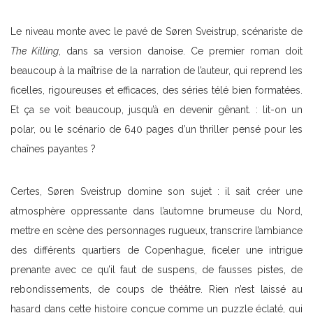
Le niveau monte avec le pavé de Søren Sveistrup, scénariste de
The Killing
, dans sa version danoise. Ce premier roman doit
beaucoup à la maîtrise de la narration de l’auteur, qui reprend les
ficelles, rigoureuses et efficaces, des séries télé bien formatées.
Et ça se voit beaucoup, jusqu’à en devenir gênant. : lit-on un
polar, ou le scénario de 640 pages d’un thriller pensé pour les
chaînes payantes ?
Certes, Søren Sveistrup domine son sujet : il sait créer une
atmosphère oppressante dans l’automne brumeuse du Nord,
mettre en scène des personnages rugueux, transcrire l’ambiance
des différents quartiers de Copenhague, ficeler une intrigue
prenante avec ce qu’il faut de suspens, de fausses pistes, de
rebondissements, de coups de théâtre. Rien n’est laissé au
hasard dans cette histoire conçue comme un puzzle éclaté, qui