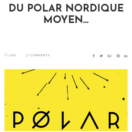
DU POLAR NORDIQUE
MOYEN…
LIKE
COMMENTS
FACEBOOK
TWITTER
GOOGLE+
PINTER
LIN