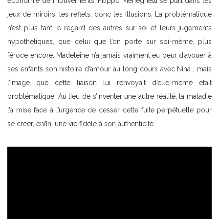
économie de mouvements. Filippo Meneghetti se plaît dans les
jeux de miroirs, les reflets, donc les illusions. La problématique
n’est plus tant le regard des autres sur soi et leurs jugements
hypothétiques, que celui que l’on porte sur soi-même, plus
féroce encore. Madeleine n’a jamais vraiment eu peur d’avouer à
ses enfants son histoire d’amour au long cours avec Nina ; mais
l’image que cette liaison lui renvoyait d’elle-même était
problématique. Au lieu de s’inventer une autre réalité, la maladie
l’a mise face à l’urgence de cesser cette fuite perpétuelle pour
se créer, enfin, une vie fidèle à son authenticité.