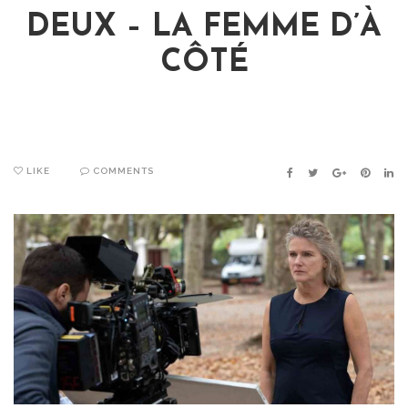
DEUX – LA FEMME D’À
CÔTÉ
LIKE
COMMENTS
FACEBOOK
TWITTER
GOOGLE+
PINTER
LIN