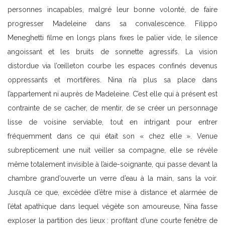
personnes incapables, malgré leur bonne volonté, de faire
progresser Madeleine dans sa convalescence. Filippo
Meneghetti filme en longs plans fixes le palier vide, le silence
angoissant et les bruits de sonnette agressifs. La vision
distordue via l’œilleton courbe les espaces confinés devenus
oppressants et mortifères. Nina n’a plus sa place dans
l’appartement ni auprès de Madeleine. C’est elle qui à présent est
contrainte de se cacher, de mentir, de se créer un personnage
lisse de voisine serviable, tout en intrigant pour entrer
fréquemment dans ce qui était son « chez elle ». Venue
subrepticement une nuit veiller sa compagne, elle se révèle
même totalement invisible à l’aide-soignante, qui passe devant la
chambre grand’ouverte un verre d’eau à la main, sans la voir.
Jusqu’à ce que, excédée d’être mise à distance et alarmée de
l’état apathique dans lequel végète son amoureuse, Nina fasse
exploser la partition des lieux : profitant d’une courte fenêtre de