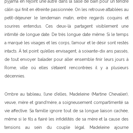
pyjama en rejoint une autre dans la salle de bain pour un tendre
câlin qui finit en étreinte passionnée. On les retrouve attablées au
petit-déjeuner le lendemain matin, entre regards coquins et
sourires entendus. Ces deux-là partagent visiblement une
intimité de longue date. De très longue date même. Si le temps
a marqué les visages et les corps, l’amour et le désir sont restés
intacts. Á tel point qu’elles envisagent, à soixante-dix ans passés,
de tout envoyer balader pour aller ensemble finir leurs jours à
Rome, ville où elles s’étaient rencontrées il y a plusieurs
décennies.
Ombre au tableau, l’une d’elles, Madeleine (Martine Chevalier),
veuve, mère et grand’mère, a soigneusement compartimenté sa
vie affective. Sa famille ignore tout de sa longue liaison cachée,
même si le fils a flairé les infidélités de sa mère et la cause des
tensions au sein du couple légal. Madeleine ajourne