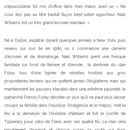
crépusculaires
fut mis d’office dans mes mains, avec un « Ne
vous fiez pas au titre traduit façon best-seller aguicheur, Niall
Williams est un très grand écrivain irlandais. »
Né à Dublin, expatrié durant quelques années à New York, puis
revenu sur son île en 1985 où il commence une carrière
d’écrivain et de dramaturge, Niall Williams peint une fresque
familiale sur fond de famine et d’exode ; la destinée du clan
Foley. Issu d’une lignée de rebelles hostiles aux gros
propriétaires terriens qui ne quittent jamais l’Angleterre, mais qui
maintiennent les paysans irlandais dans une extrême pauvreté, le
patriarche Francis Foley décrète un jour qu’il ne peut plus laisser
croupir sa famille dans l’injustice, l’indigence et le mépris, met le
feu à la demeure de l’invisible châtelain et fuit le comté de
Tipperary pour celui de Clare, avec ses quatre fils. Le clan sera
rapidement dispersé et chacun suivra sa route sur trois