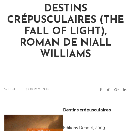
DESTINS
CRÉPUSCULAIRES (THE
FALL OF LIGHT),
ROMAN DE NIALL
WILLIAMS
LIKE
COMMENTS
FACEBOOK
TWITTER
GOOGLE
LIN
Destins crépusculaires
Editions Denoël, 2003