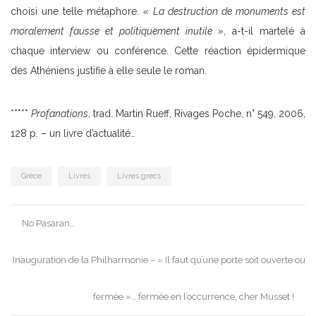
choisi une telle métaphore.
« La destruction de monuments est
moralement fausse et politiquement inutile »
, a-t-il martelé à
chaque interview ou conférence. Cette réaction épidermique
des Athéniens justifie à elle seule le roman.
*****
Profanations
, trad. Martin Rueff, Rivages Poche, n° 549, 2006,
128 p. – un livre d’actualité…
Grèce
Livres
Livres grecs
Post
No Pasaran…
navigation
Inauguration de la Philharmonie – « Il faut qu’une porte soit ouverte ou
fermée »… fermée en l’occurrence, cher Musset !