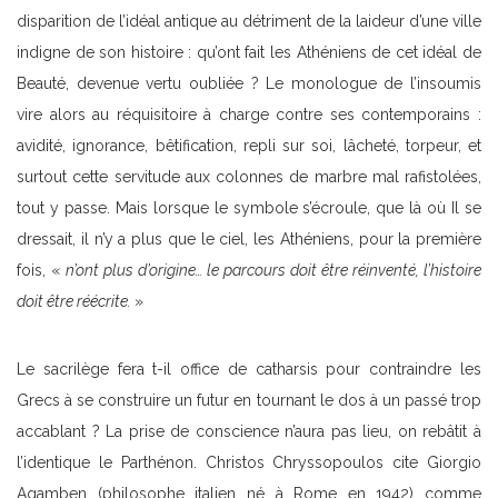
disparition de l’idéal antique au détriment de la laideur d’une ville
indigne de son histoire : qu’ont fait les Athéniens de cet idéal de
Beauté, devenue vertu oubliée ? Le monologue de l’insoumis
vire alors au réquisitoire à charge contre ses contemporains :
avidité, ignorance, bêtification, repli sur soi, lâcheté, torpeur, et
surtout cette servitude aux colonnes de marbre mal rafistolées,
tout y passe. Mais lorsque le symbole s’écroule, que là où Il se
dressait, il n’y a plus que le ciel, les Athéniens, pour la première
fois, «
n’ont plus d’origine… le parcours doit être réinventé, l’histoire
doit être réécrite.
»
Le sacrilège fera t-il office de catharsis pour contraindre les
Grecs à se construire un futur en tournant le dos à un passé trop
accablant ? La prise de conscience n’aura pas lieu, on rebâtit à
l’identique le Parthénon. Christos Chryssopoulos cite Giorgio
Agamben (philosophe italien né à Rome en 1942) comme