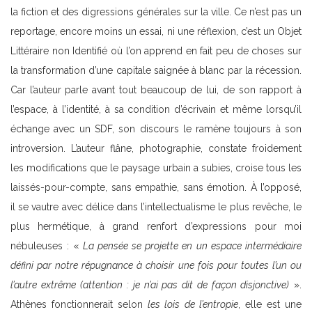
la fiction et des digressions générales sur la ville. Ce n’est pas un
reportage, encore moins un essai, ni une réflexion, c’est un Objet
Littéraire non Identifié où l’on apprend en fait peu de choses sur
la transformation d’une capitale saignée à blanc par la récession.
Car l’auteur parle avant tout beaucoup de lui, de son rapport à
l’espace, à l’identité, à sa condition d’écrivain et même lorsqu’il
échange avec un SDF, son discours le ramène toujours à son
introversion. L’auteur flâne, photographie, constate froidement
les modifications que le paysage urbain a subies, croise tous les
laissés-pour-compte, sans empathie, sans émotion. À l’opposé,
il se vautre avec délice dans l’intellectualisme le plus revêche, le
plus hermétique, à grand renfort d’expressions pour moi
nébuleuses : «
La pensée se projette en un espace intermédiaire
défini par notre répugnance à choisir une fois pour toutes l’un ou
l’autre extrême
(attention : je n’ai pas dit de façon disjonctive)
».
Athènes fonctionnerait selon
les lois de l’entropie
, elle est une