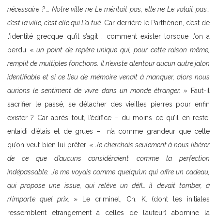
nécessaire ? … Notre ville ne Le méritait pas, elle ne Le valait pas…
c’est la ville, c’est elle qui L’a tué.
Car derrière le Parthénon, c’est de
l’identité grecque qu’il s’agit : comment exister lorsque l’on a
perdu «
un point de repère unique qui, pour cette raison même,
remplit de multiples fonctions. Il n’existe alentour aucun autre jalon
identifiable et si ce lieu de mémoire venait à manquer, alors nous
aurions le sentiment de vivre dans un monde étranger. »
Faut-il
sacrifier le passé, se détacher des vieilles pierres pour enfin
exister ? Car après tout, l’édifice – du moins ce qu’il en reste,
enlaidi d’étais et de grues – n’a comme grandeur que celle
qu’on veut bien lui prêter.
« Je cherchais seulement à nous libérer
de ce que d’aucuns considéraient
comme la perfection
indépassable. Je me voyais comme quelqu’un qui offre un cadeau,
qui propose une issue, qui relève un défi… il devait tomber, à
n’importe quel prix.
» Le criminel, Ch. K. (dont les initiales
ressemblent étrangement à celles de l’auteur) abomine la