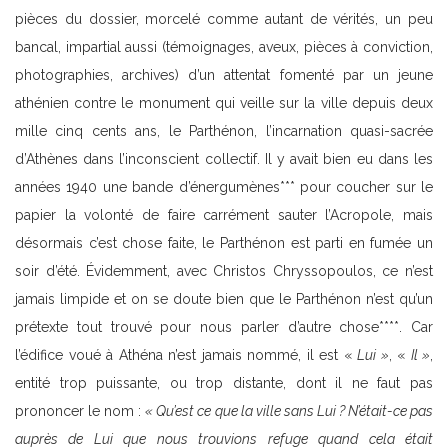
pièces du dossier, morcelé comme autant de vérités, un peu
bancal, impartial aussi (témoignages, aveux, pièces à conviction,
photographies, archives) d’un attentat fomenté par un jeune
athénien contre le monument qui veille sur la ville depuis deux
mille cinq cents ans, le Parthénon, l’incarnation quasi-sacrée
d’Athènes dans l’inconscient collectif. Il y avait bien eu dans les
années 1940 une bande d’énergumènes*** pour coucher sur le
papier la volonté de faire carrément sauter l’Acropole, mais
désormais c’est chose faite, le Parthénon est parti en fumée un
soir d’été. Évidemment, avec Christos Chryssopoulos, ce n’est
jamais limpide et on se doute bien que le Parthénon n’est qu’un
prétexte tout trouvé pour nous parler d’autre chose****. Car
l’édifice voué à Athéna n’est jamais nommé, il est «
Lui »
, «
Il »
,
entité trop puissante, ou trop distante, dont il ne faut pas
prononcer le nom :
« Qu’est ce que la ville sans Lui ? N’était-ce pas
auprès de Lui que nous trouvions refuge quand cela était