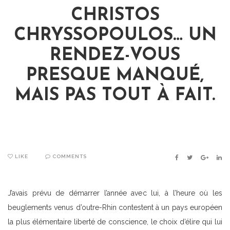
CHRISTOS
CHRYSSOPOULOS… UN
RENDEZ-VOUS
PRESQUE MANQUÉ,
MAIS PAS TOUT À FAIT.
LIKE
COMMENTS
FACEBOOK
TWITTER
GOOGLE
LIN
J’avais prévu de démarrer l’année avec lui, à l’heure où les
beuglements venus d’outre-Rhin contestent à un pays européen
la plus élémentaire liberté de conscience, le choix d’élire qui lui