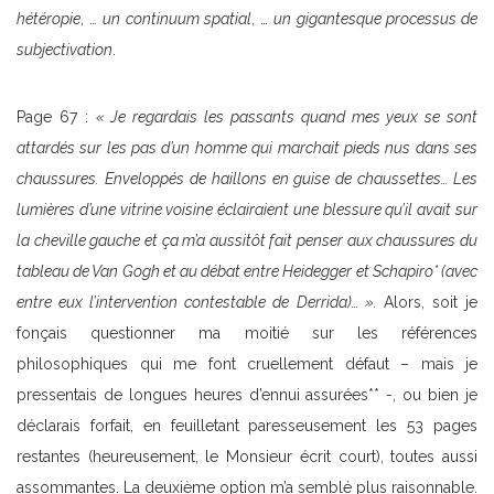
hétéropie
, …
un continuum spatial
, …
un gigantesque processus de
subjectivation
.
Page 67 :
« Je regardais les passants quand mes yeux se sont
attardés sur les pas d’un homme qui marchait pieds nus dans ses
chaussures. Enveloppés de haillons en guise de chaussettes… Les
lumières d’une vitrine voisine éclairaient une blessure qu’il avait sur
la cheville gauche et ça m’a aussitôt fait penser aux chaussures du
tableau de Van Gogh et au débat entre Heidegger et Schapiro* (avec
entre eux l’intervention contestable de Derrida)… ».
Alors, soit je
fonçais questionner ma moitié sur les références
philosophiques qui me font cruellement défaut – mais je
pressentais de longues heures d’ennui assurées** -, ou bien je
déclarais forfait, en feuilletant paresseusement les 53 pages
restantes (heureusement, le Monsieur écrit court), toutes aussi
assommantes. La deuxième option m’a semblé plus raisonnable.