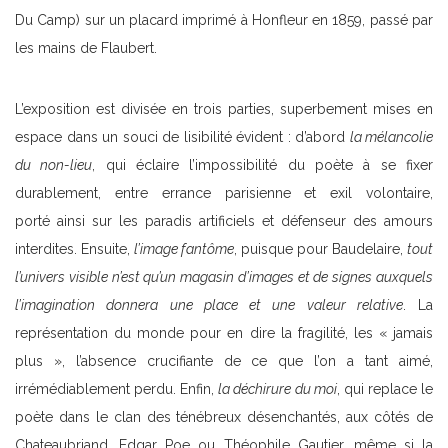
Du Camp) sur un placard imprimé à Honfleur en 1859, passé par
les mains de Flaubert.
L’exposition est divisée en trois parties, superbement mises en
espace dans un souci de lisibilité évident : d’abord
la mélancolie
du non-lieu
, qui éclaire l’impossibilité du poète à se fixer
durablement, entre errance parisienne et exil volontaire,
porté ainsi sur les paradis artificiels et défenseur des amours
interdites. Ensuite,
l’image fantôme
, puisque pour Baudelaire,
tout
l’univers visible n’est qu’un magasin d’images et de signes auxquels
l’imagination donnera une place et une valeur relative
. La
représentation du monde pour en dire la fragilité, les « jamais
plus », l’absence crucifiante de ce que l’on a tant aimé,
irrémédiablement perdu. Enfin,
la déchirure du moi
, qui replace le
poète dans le clan des ténébreux désenchantés, aux côtés de
Chateaubriand, Edgar Poe ou Théophile Gautier, même si la