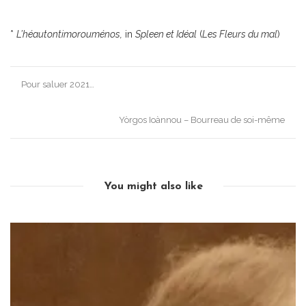
*
L’héautontimorouménos,
in
Spleen et Idéal
(
Les Fleurs du mal
)
Post
Pour saluer 2021…
navigation
Yòrgos Ioànnou – Bourreau de soi-même
You might also like