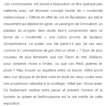
Les commissaires ont donné à l’exposition un titre quelque peu
inattendu avec cet étonnant concept heurté de « modernité
mélancolique ». Difficile en effet de voir en Baudelaire, qui hait
le
mouvement qui déplace les lignes
, un parangon de l’innovation, un
plaideur du progrès. Sans doute, faut-il comprendre, dans ce
terme de « modernité », une notion proche de l’audace,
d’impertinence. Le poète ose. Ne parle-t-il pas de ses vers
comme d’«
une explosion de gaz chez un vitrier
» ? Quoi de plus
nouveau, de plus téméraire, que ces
Fleurs du mal
, d’ailleurs
pour certaines mises à l’index, où que ces
Petits poèmes en
prose
? Mais trouver un équilibre entre ce besoin d’être ancré
dans son époque et de faire voler en éclat les vieux codes avec
une propension naturelle à la nostalgie, n’était pas chose aisée.
Ce tiraillement restitué entre passé et présent, l’ombre et la
lumière, le spleen et l’enthousiasme est le vrai mérite de cette
exposition.