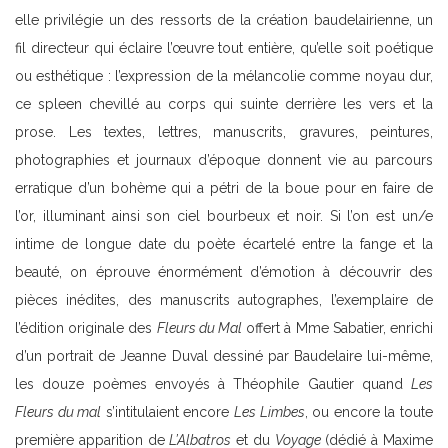
elle privilégie un des ressorts de la création baudelairienne, un
fil directeur qui éclaire l’œuvre tout entière, qu’elle soit poétique
ou esthétique : l’expression de la mélancolie comme noyau dur,
ce spleen chevillé au corps qui suinte derrière les vers et la
prose. Les textes, lettres, manuscrits, gravures, peintures,
photographies et journaux d’époque donnent vie au parcours
erratique d’un bohème qui a pétri de la boue pour en faire de
l’or, illuminant ainsi son ciel bourbeux et noir. Si l’on est un/e
intime de longue date du poète écartelé entre la fange et la
beauté, on éprouve énormément d’émotion à découvrir des
pièces inédites, des manuscrits autographes, l’exemplaire de
l’édition originale des
Fleurs du Mal
offert à Mme Sabatier, enrichi
d’un portrait de Jeanne Duval dessiné par Baudelaire lui-même,
les douze poèmes envoyés à Théophile Gautier quand
Les
Fleurs du mal
s’intitulaient encore
Les Limbes
, ou encore la toute
première apparition de
L’Albatros
et du
Voyage
(dédié à Maxime