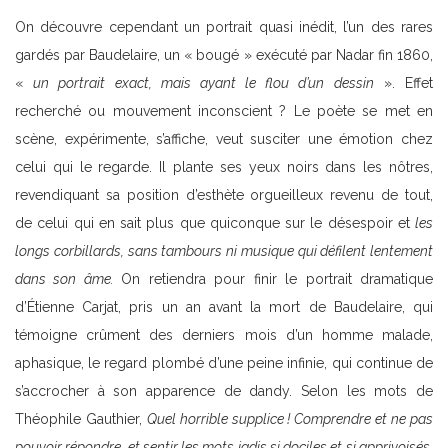
On découvre cependant un portrait quasi inédit, l’un des rares
gardés par Baudelaire, un « bougé » exécuté par Nadar fin 1860,
«
un portrait exact, mais ayant le flou d’un dessin
». Effet
recherché ou mouvement inconscient ? Le poète se met en
scène, expérimente, s’affiche, veut susciter une émotion chez
celui qui le regarde. Il plante ses yeux noirs dans les nôtres,
revendiquant sa position d’esthète orgueilleux revenu de tout,
de celui qui en sait plus que quiconque sur le désespoir et
les
longs corbillards, sans tambours ni musique qui défilent lentement
dans son âme.
On retiendra pour finir le portrait dramatique
d’Étienne Carjat, pris un an avant la mort de Baudelaire, qui
témoigne crûment des derniers mois d’un homme malade,
aphasique, le regard plombé d’une peine infinie, qui continue de
s’accrocher à son apparence de dandy. Selon les mots de
Théophile Gauthier,
Quel horrible supplice ! Comprendre et ne pas
pouvoir répondre, et sentir les mots jadis si dociles et si apprivoisés,