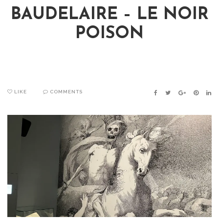
BAUDELAIRE – LE NOIR
POISON
LIKE
COMMENTS
FACEBOOK
TWITTER
GOOGLE+
PINTER
LIN