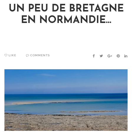
UN PEU DE BRETAGNE
EN NORMANDIE…
LIKE
COMMENTS
FACEBOOK
TWITTER
GOOGLE+
PINTER
LIN