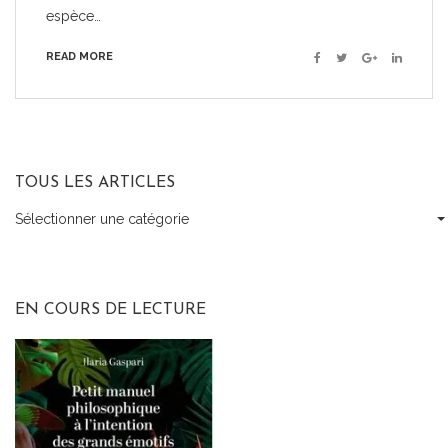
espèce…
READ MORE
Facebook
Twitter
Google+
Linkedin
TOUS LES ARTICLES
Sélectionner une catégorie
Tous
les
articles
EN COURS DE LECTURE