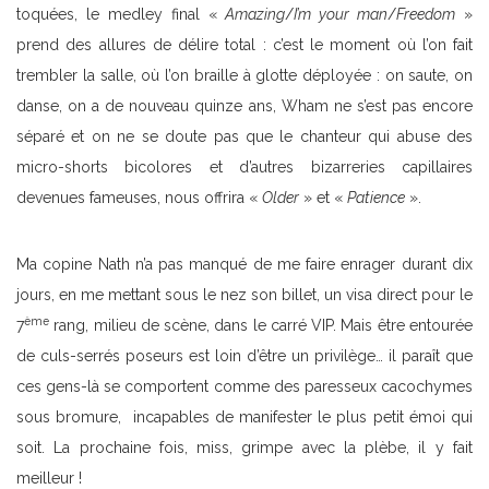
toquées, le medley final «
Amazing
/
I’m your man
/
Freedom
»
prend des allures de délire total : c’est le moment où l’on fait
trembler la salle, où l’on braille à glotte déployée : on saute, on
danse, on a de nouveau quinze ans, Wham ne s’est pas encore
séparé et on ne se doute pas que le chanteur qui abuse des
micro-shorts bicolores et d’autres bizarreries capillaires
devenues fameuses, nous offrira «
Older
» et «
Patience
».
Ma copine Nath n’a pas manqué de me faire enrager durant dix
jours, en me mettant sous le nez son billet, un visa direct pour le
ème
7
rang, milieu de scène, dans le carré VIP. Mais être entourée
de culs-serrés poseurs est loin d’être un privilège… il paraît que
ces gens-là se comportent comme des paresseux cacochymes
sous bromure, incapables de manifester le plus petit émoi qui
soit. La prochaine fois, miss, grimpe avec la plèbe, il y fait
meilleur !