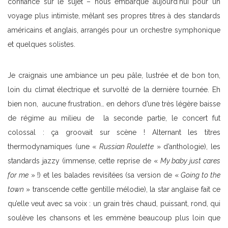
confiance sur le sujet – nous embarque aujourd’hui pour un
voyage plus intimiste, mêlant ses propres titres à des standards
américains et anglais, arrangés pour un orchestre symphonique
et quelques solistes.
Je craignais une ambiance un peu pâle, lustrée et de bon ton,
loin du climat électrique et survolté de la dernière tournée. Eh
bien non, aucune frustration… en dehors d’une très légère baisse
de régime au milieu de la seconde partie, le concert fut
colossal : ça groovait sur scène ! Alternant les titres
thermodynamiques (une «
Russian Roulette
» d’anthologie), les
standards jazzy (immense, cette reprise de «
My baby just cares
for me
» !) et les balades revisitées (sa version de «
Going to the
town
» transcende cette gentille mélodie), la star anglaise fait ce
qu’elle veut avec sa voix : un grain très chaud, puissant, rond, qui
soulève les chansons et les emmène beaucoup plus loin que