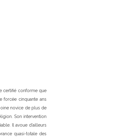
se certifié conforme que
he forcée cinquante ans
 moine novice de plus de
ligion. Son intervention
le. Il avoue d’ailleurs
orance quasi-totale des