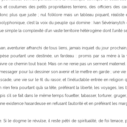
 et coutumes des petits propriétaires terriens, des officiers des ca
onc plus que juste ; nul folklore mais un tableau piquant, réaliste e
polyphonique, c’est la voix du peuple qui domine : Ivan Sévérianytch
ue simple la complexité d’un vaste territoire hétérogène dont l’unité s
van, aventurier affranchi de tous liens, jamais inquiet du jour prochai
pèse pourtant une destinée, un fardeau : promis par sa mère à la vie
suivre ce chemin tout tracé. Mais on ne renie pas un serment materne
n messager pour lui dessiner son avenir et le mettre en garde ; une vi
cade, une vie sur le fil du rasoir, et l’inéluctable entrée en religion 
an n’en fera pourtant qu’à sa tête, préférant la liberté, les voyages, les
pis s’il se fait dans le même temps fouetter, tabasser, torturer, gruger,
ne existence hasardeuse en refusant l’autorité et en préférant les mar
. Si le dogme le révulse, il reste pétri de spiritualité, de foi tenace