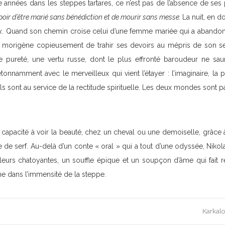
 années dans les steppes tartares, ce n’est pas de l’absence de ses 
poir d’être marié sans bénédiction et de mourir sans messe.
La nuit, en d
x
. Quand son chemin croise celui d’une femme mariée qui a abandon
l la morigène copieusement de trahir ses devoirs au mépris de son se
pureté, une vertu russe, dont le plus effronté baroudeur ne saurait
étonnamment avec le merveilleux qui vient l’étayer : l’imaginaire, l
rels sont au service de la rectitude spirituelle. Les deux mondes sont 
sa capacité à voir la beauté, chez un cheval ou une demoiselle, grâce à
e de serf. Au-delà d’un conte « oral » qui a tout d’une odyssée, Niko
leurs chatoyantes, un souffle épique et un soupçon d’âme qui fait 
ne dans l’immensité de la steppe.
Karkalo