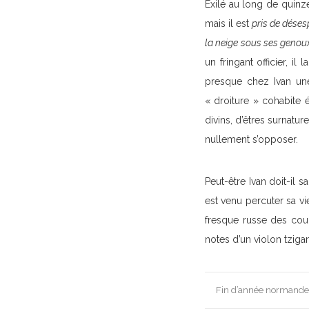
Exilé au long de quinze
mais il est
pris de déses
la neige sous ses genou
un fringant officier, i
presque chez Ivan une 
« droiture » cohabite 
divins, d’êtres surnatu
nullement s’opposer.
Peut-être Ivan doit-il 
est venu percuter sa vi
fresque russe des cou
notes d’un violon tziga
Post
Fin d’année normande
navigation