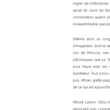
règles de l’orthodoxie
aurait dû courir les b
consécration quand cet
invraisemblable que pér
Déferle alors un lon
d’imaginaire, dont le n
loin de Moscou, Ivan 
pittoresques que lui. 
pour frayer avec les 
bienfaiteur. Tour à tour
puis officier, gratte-p
de ce qui est aujourd’h
Nikolaï Leskov (1831-1
négociant puis comme j