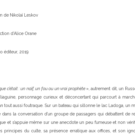
 de Nikolaï Leskov
ction d’Alice Orane
o éditeur, 2019
que c’était
: un naïf, un fou ou un vrai prophète
», autrement dit, un Rus
Fliaguine, personnage curieux et déconcertant qui parcourt à marc
n tout aussi foutraque. Sur un bateau qui sillonne le lac Ladoga, un
ite dans la conversation d’un groupe de passagers qui débattent de re
ique et s’appuie même sur une anecdote un peu fumeuse et non vérifiab
principes du culte, sa présence erratique aux offices, et son ign