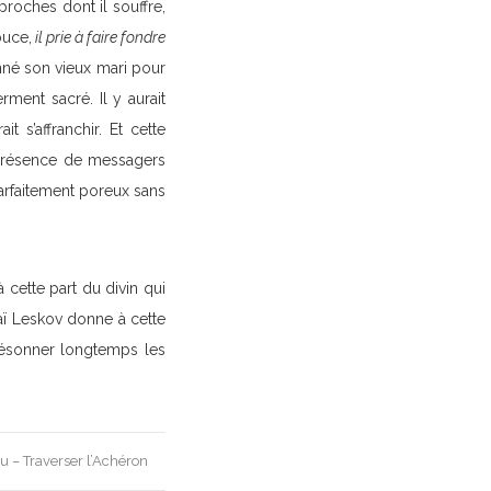
proches dont il souffre,
ouce,
il prie à faire fondre
né son vieux mari pour
rment sacré. Il y aurait
 s’affranchir. Et cette
a présence de messagers
parfaitement poreux sans
 cette part du divin qui
laï Leskov donne à cette
résonner longtemps les
u – Traverser l’Achéron