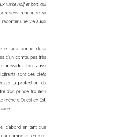
ux russe naïf et bon, qui
bon sens rencontre sa
 raconter une vie aussi
sme et une bonne dose
res d’un comte, pas très
s individus tout aussi
citrants sont des clefs
cesse la protection du
tre d’un prince, troufion
 le mène d’Ouest en Est,
ucase.
es, d’abord en tant que
e qui compose l’empire.