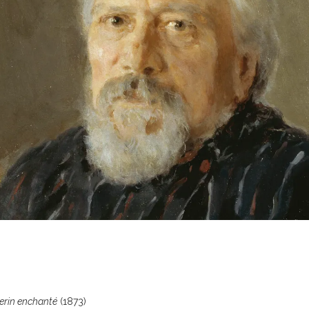
lerin enchanté
(1873)