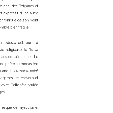
valerie, des Tziganes et
t expressif d’une autre
 chronique de son point
emble bien fragile.
n, modeste, débrouillard
 religieuse, le fils va
l sans conséquences. Le
e de prière au monastère
quand il
sera sur le point
 bagarres, les chevaux et
 voler. Cette tête brûlée
ges.
, presque de mysticisme.