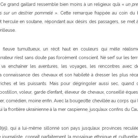
. Ce grand gaillard ressemble bien moins à un religieux qu’à «
un pre
ois sur un destrier pommelé
». Cette remarque frappée au coin du 
 hercule en soutane, répondant aux désirs des passagers, se met à
illeuse.
g fleuve tumultueux, un récit haut en couleurs qui mêle réali
arrateur n’est sans doute pas forcément conscient. Né serf sur les ter
va enchaîner les aventures, les voyages, les rencontres avec de
Sa connaissance des chevaux et son habileté à dresser les plus récal
riches et les puissants. Mais pour dégringoler aussi sec, quand 
 postillon, voleur, garde d’enfant, éleveur de chevaux, conseillé éques
apier, comédien, moine enfin. Avec la bougeotte chevillée au corps qui
ui la frontière ukrainienne à la mer caspienne, jusqu’aux confins du Ca
895), qui a lui-même sillonné son pays jusqu’aux provinces reculé
ournaliste, connaît parfaitement la mosaïque ethnique et culturell