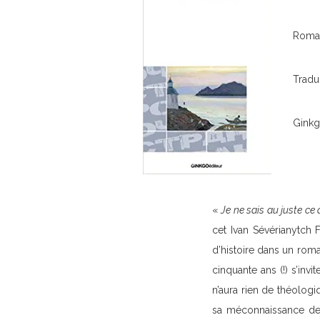
Roman
Tradu
Ginkg
«
Je ne sais au juste ce 
cet Ivan Sévérianytch 
d’histoire dans un roma
cinquante ans (!) s’inv
n’aura rien de théolog
sa méconnaissance des 