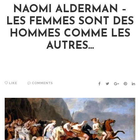
NAOMI ALDERMAN –
LES FEMMES SONT DES
HOMMES COMME LES
AUTRES…
LIKE
COMMENTS
FACEBOOK
TWITTER
GOOGLE+
PINTER
LIN