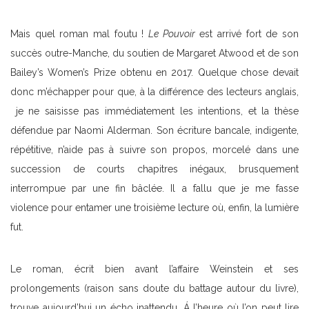
Mais quel roman mal foutu !
Le Pouvoir
est arrivé fort de son
succès outre-Manche, du soutien de Margaret Atwood et de son
Bailey’s Women’s Prize obtenu en 2017. Quelque chose devait
donc m’échapper pour que, à la différence des lecteurs anglais,
je ne saisisse pas immédiatement les intentions, et la thèse
défendue par Naomi Alderman. Son écriture bancale, indigente,
répétitive, n’aide pas à suivre son propos, morcelé dans une
succession de courts chapitres inégaux, brusquement
interrompue par une fin bâclée. Il a fallu que je me fasse
violence pour entamer une troisième lecture où, enfin, la lumière
fut.
Le roman, écrit bien avant l’affaire Weinstein et ses
prolongements (raison sans doute du battage autour du livre),
trouve aujourd’hui un écho inattendu. Á l’heure où l’on peut lire