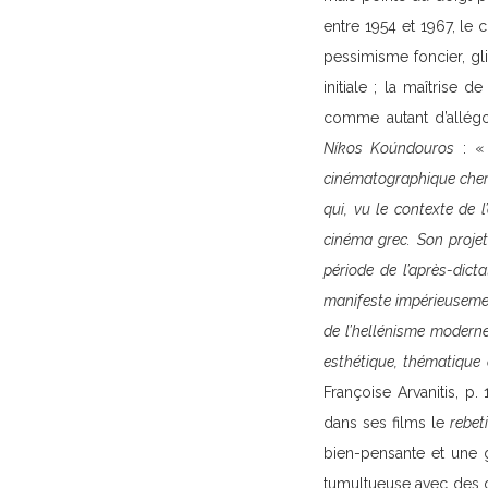
entre 1954 et 1967, le 
pessimisme foncier, gli
initiale ; la maîtrise
comme autant d’allégo
Níkos Koúndouros
: 
cinématographique cherc
qui, vu le contexte de 
cinéma grec. Son projet,
période de l’après-dict
manifeste impérieusemen
de l’hellénisme modern
esthétique, thématique 
Françoise Arvanitis, p.
dans ses films le
rebet
bien-pensante et une g
tumultueuse avec des 