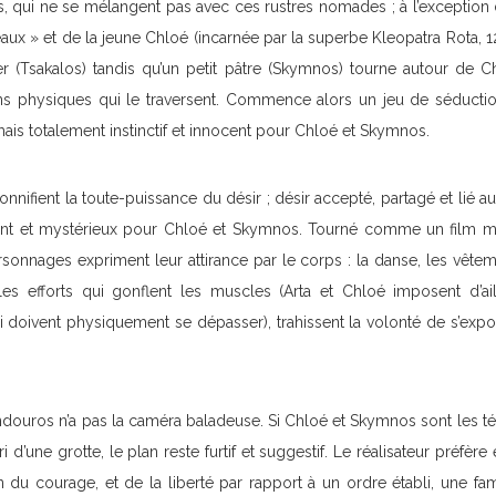
, qui ne se mélangent pas avec ces rustres nomades ; à l’exception d’
aux » et de la jeune Chloé (incarnée par la superbe Kleopatra Rota, 12
er (Tsakalos) tandis qu’un petit pâtre (Skymnos) tourne autour de 
ns physiques qui le traversent. Commence alors un jeu de séducti
mais totalement instinctif et innocent pour Chloé et Skymnos.
nifient la toute-puissance du désir ; désir accepté, partagé et lié a
ssant et mystérieux pour Chloé et Skymnos. Tourné comme un film mu
rsonnages expriment leur attirance par le corps : la danse, les vête
 les efforts qui gonflent les muscles (Arta et Chloé imposent d’ai
i doivent physiquement se dépasser), trahissent la volonté de s’expose
ndouros n’a pas la caméra baladeuse. Si Chloé et Skymnos sont les 
i d’une grotte, le plan reste furtif et suggestif. Le réalisateur préfèr
 du courage, et de la liberté par rapport à un ordre établi, une fam