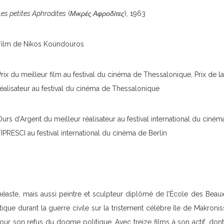
Les petites Aphrodites
(
Μικρές Αφροδίτες
), 1963
Film de Níkos Koúndouros
Prix du meilleur film au festival du cinéma de Thessalonique, Prix de la
réalisateur au festival du cinéma de Thessalonique
Ours d’Argent du meilleur réalisateur au festival international du cinéma
FIPRESCI au festival international du cinéma de Berlin
éaste, mais aussi peintre et sculpteur diplômé de l’École des Beaux-
itique durant la guerre civile sur la tristement célèbre île de Makronis
our son refus du dogme politique. Avec treize films à son actif, don