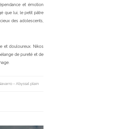
 dépendance et émotion
que lui, le petit pâtre
encieux des adolescents,
re et douloureux. Níkos
élange de pureté et de
image.
Navarro – Abyssal plain