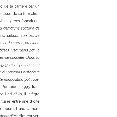
ng de sa carrière par un
ue issue de sa formation
mythes grecs fondateurs
a démarche solitaire de
 ses débuts, son œuvre
 et du social ; ambition
lisés jusqu’alors par le
très personnelle. Dans la
engagement politique, se
n du parcours historique
émancipation politique,
 Pompidou, 1995, trad.
 Hadjidákis, il intègre
roisés entre une droite
l poursuit une carrière
 Aphrodites
, film couvert