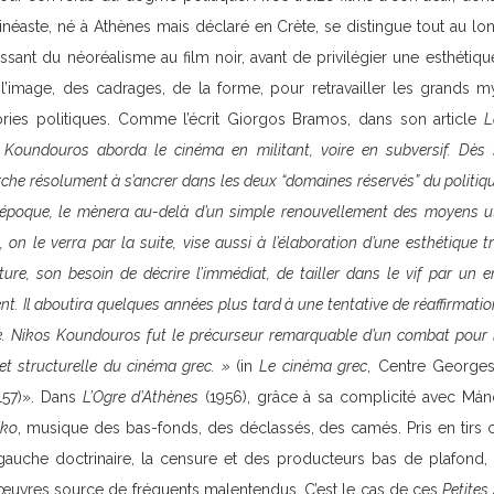
cinéaste, né à Athènes mais déclaré en Crète, se distingue tout au lo
ssant du néoréalisme au film noir, avant de privilégier une esthétiq
 de l’image, des cadrages, de la forme, pour retravailler les grands 
ries politiques. Comme l’écrit Giorgos Bramos, dans son article
L
«
Koundouros aborda le cinéma en militant, voire en subversif. Dès
he résolument à s’ancrer dans les deux “domaines réservés” du politique
l’époque, le mènera au-delà d’un simple renouvellement des moyens uti
 on le verra par la suite, vise aussi à l’élaboration d’une esthétique 
ature, son besoin de décrire l’immédiat, de tailler dans le vif par un 
t. Il aboutira quelques années plus tard à une tentative de réaffirmatio
e. Nikos Koundouros fut le précurseur remarquable d’un combat pour l’
et structurelle du cinéma grec. »
(in
Le cinéma grec
, Centre Georges
 157)». Dans
L’Ogre d’Athènes
(1956), grâce à sa complicité avec Mános
iko
, musique des bas-fonds, des déclassés, des camés. Pris en tirs c
auche doctrinaire, la censure et des producteurs bas de plafond, i
œuvres source de fréquents malentendus. C’est le cas de ces
Petites