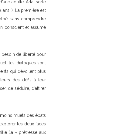
une adulte, Arta, sorte
 ans !). La première est
Chloé, sans comprendre
on conscient et assumé
u besoin de liberté pour
et, les dialogues sont
ments qui dévoilent plus
lleurs des défis à leur
r, de séduire, d’attirer
témoins muets des ébats
e explorer les deux faces
ille (la « prêtresse aux