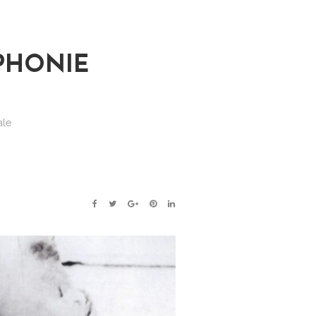
MPHONIE
ale
FACEBOOK
TWITTER
GOOGLE+
PINTEREST
LINKEDIN