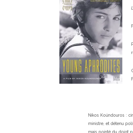
Níkos Koúndouros : cin
ministre, et détenu pol
mais pointé du doigt p