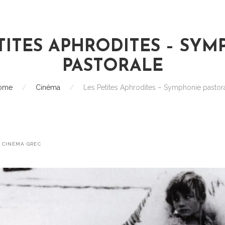
TITES APHRODITES – SY
PASTORALE
ome
/
Cinéma
/
Les Petites Aphrodites – Symphonie pastor
,
CINÉMA GREC