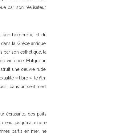
é par son réalisateur,
t une bergère ») et du
 dans la Grèce antique,
rs par son esthétique, la
de violence. Malgré un
struit une oeuvre rude,
alité « libre », le film
aussi, dans un sentiment
ur écrasante, des puits
d’eau, jusqu’à atteindre
mes partis en mer, ne