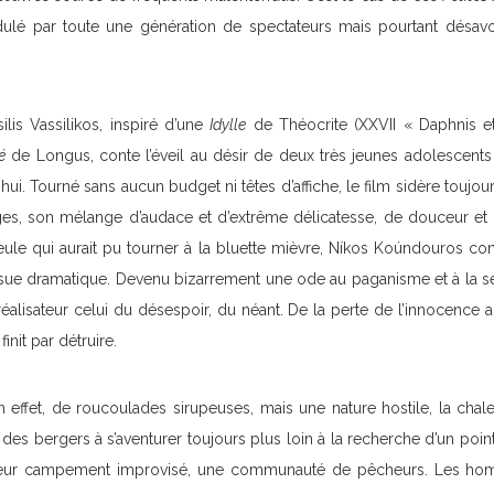
lé par toute une génération de spectateurs mais pourtant désavou
lis Vassilikos, inspiré d’une
Idylle
de Théocrite (XXVII « Daphnis e
é
de Longus, conte l’éveil au désir de deux très jeunes adolescents
hui. Tourné sans aucun budget ni têtes d’affiche, le film sidère toujou
ges, son mélange d’audace et d’extrême délicatesse, de douceur et 
ule qui aurait pu tourner à la bluette mièvre, Níkos Koúndouros con
issue dramatique. Devenu bizarrement une ode au paganisme et à la sexu
éalisateur celui du désespoir, du néant. De la perte de l’innocence 
init par détruire.
n effet, de roucoulades sirupeuses, mais une nature hostile, la chale
es bergers à s’aventurer toujours plus loin à la recherche d’un point 
 leur campement improvisé, une communauté de pêcheurs. Les hom