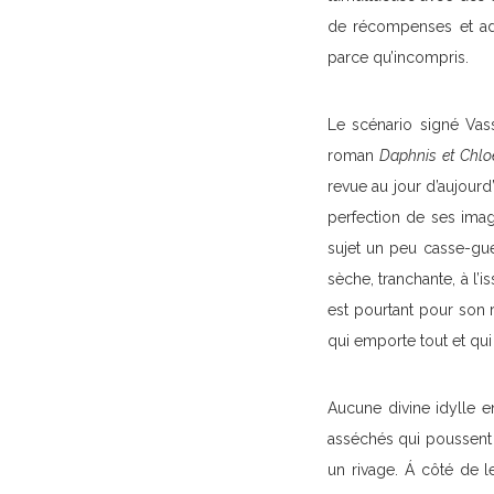
de récompenses et adu
parce qu’incompris.
Le scénario signé Vassi
roman
Daphnis et Chlo
revue au jour d’aujourd’
perfection de ses ima
sujet un peu casse-gue
sèche, tranchante, à l’
est pourtant pour son r
qui emporte tout et qui f
Aucune divine idylle e
asséchés qui poussent d
un rivage. Á côté de