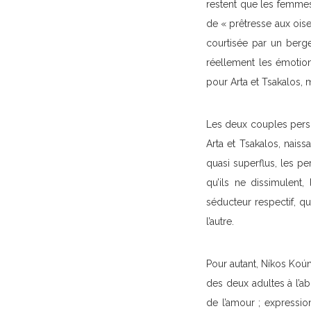
restent que les femmes
de « prêtresse aux oise
courtisée par un berg
réellement les émotio
pour Arta et Tsakalos, 
Les deux couples person
Arta et Tsakalos, nai
quasi superflus, les pe
qu’ils ne dissimulent,
séducteur respectif, qu
l’autre.
Pour autant, Níkos Koú
des deux adultes à l’abr
de l’amour ; expression