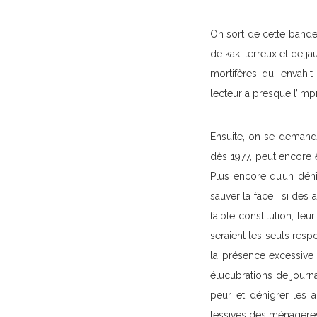
On sort de cette bande
de kaki terreux et de ja
mortifères qui envahi
lecteur a presque l’imp
Ensuite, on se demande
dès 1977, peut encore ê
Plus encore qu’un déni,
sauver la face : si de
faible constitution, le
seraient les seuls re
la présence excessive 
élucubrations de journa
peur et dénigrer les a
lessives des ménagères