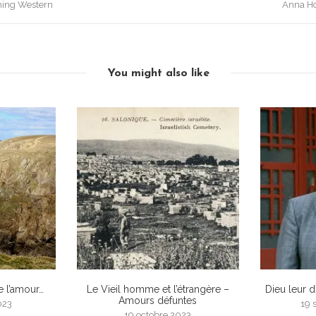
ing Western
Anna Ho
You might also like
e l’amour…
Le Vieil homme et l’étrangère –
Dieu leur 
Amours défuntes
023
19 
19 octobre 2023