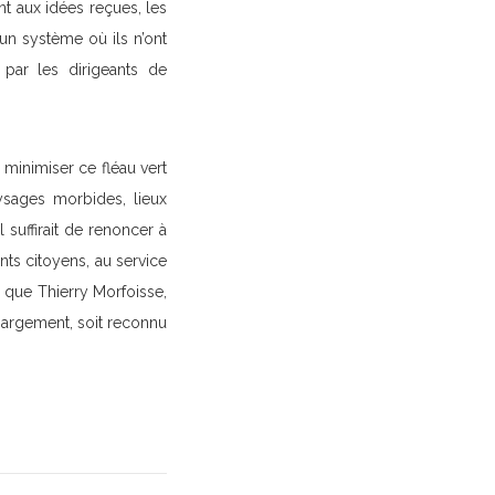
nt aux idées reçues, les
un système où ils n’ont
 par les dirigeants de
 minimiser ce fléau vert
ysages morbides, lieux
l suffirait de renoncer à
nts citoyens, au service
r que Thierry Morfoisse,
hargement, soit reconnu