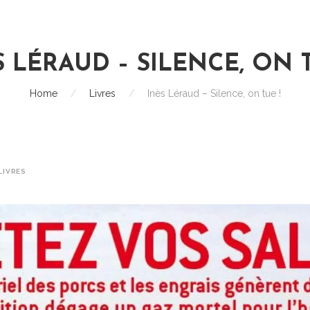
S LÉRAUD – SILENCE, ON T
Home
/
Livres
/
Inès Léraud – Silence, on tue !
LIVRES