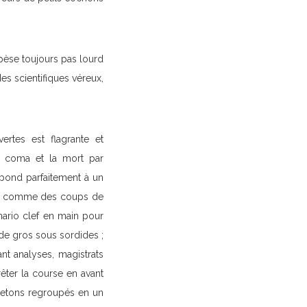
pèse toujours pas lourd
es scientifiques véreux,
ertes est flagrante et
le coma et la mort par
pond parfaitement à un
nts comme des coups de
nario clef en main pour
de gros sous sordides ;
ant analyses, magistrats
rêter la course en avant
 bretons regroupés en un