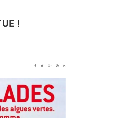
UE !
FACEBOOK
TWITTER
GOOGLE+
PINTEREST
LINKEDIN