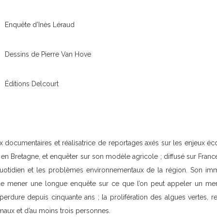
Enquête d’Inès Léraud
Dessins de Pierre Van Hove
Éditions Delcourt
 documentaires et réalisatrice de reportages axés sur les enjeux éco
r en Bretagne, et enquêter sur son modèle agricole ; diffusé sur Franc
 quotidien et les problèmes environnementaux de la région. Son im
de mener une longue enquête sur ce que l’on peut appeler un men
i perdure depuis cinquante ans ; la prolifération des algues vertes, 
maux et d’au moins trois personnes.