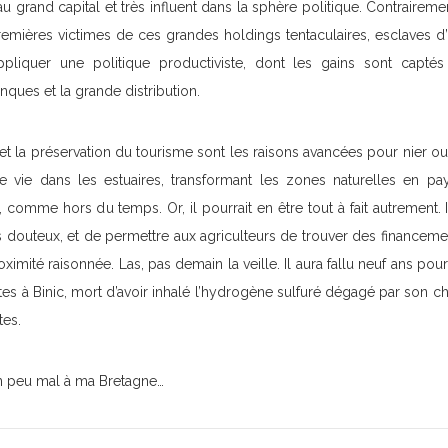
u grand capital et très influent dans la sphère politique. Contraireme
premières victimes de ces grandes holdings tentaculaires, esclaves d’
ppliquer une politique productiviste, dont les gains sont captés
anques et la grande distribution.
et la préservation du tourisme sont les raisons avancées pour nier ou
e vie dans les estuaires, transformant les zones naturelles en pa
, comme hors du temps. Or, il pourrait en être tout à fait autrement. I
s douteux, et de permettre aux agriculteurs de trouver des financeme
oximité raisonnée. Las, pas demain la veille. Il aura fallu neuf ans pou
tes à Binic, mort d’avoir inhalé l’hydrogène sulfuré dégagé par son c
tes.
i un peu mal à ma Bretagne…