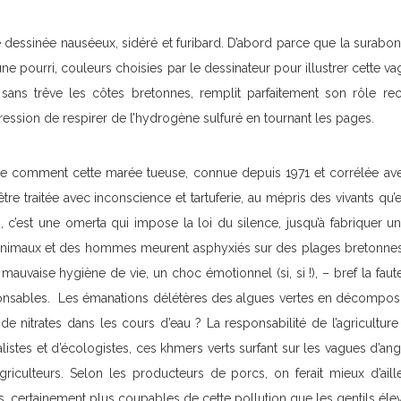
 dessinée nauséeux, sidéré et furibard. D’abord parce que la surabond
une pourri, couleurs choisies par le dessinateur pour illustrer cette v
t sans trêve les côtes bretonnes, remplit parfaitement son rôle re
ression de respirer de l’hydrogène sulfuré en tournant les pages.
 comment cette marée tueuse, connue depuis 1971 et corrélée avec 
tre traitée avec inconscience et tartuferie, au mépris des vivants qu’el
 c’est une omerta qui impose la loi du silence, jusqu’à fabriquer un
s animaux et des hommes meurent asphyxiés sur des plages bretonnes, l
ur mauvaise hygiène de vie, un choc émotionnel (si, si !), – bref la fau
sponsables. Les émanations délétères des algues vertes en décompos
de nitrates dans les cours d’eau ? La responsabilité de l’agriculture
listes et d’écologistes, ces khmers verts surfant sur les vagues d’ang
griculteurs. Selon les producteurs de porcs, on ferait mieux d’aill
, certainement plus coupables de cette pollution que les gentils éle