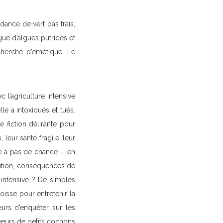
ance de vert pas frais,
ague d’algues putrides et
cherché d’émétique. Le
l’agriculture intensive
le a intoxiqués et tués.
e fiction délirante pour
eur santé fragile, leur
te à pas de chance -, en
ition, conséquences de
 intensive ? De simples
oisse pour entretenir la
eurs d’enquêter sur les
veurs de petits cochons