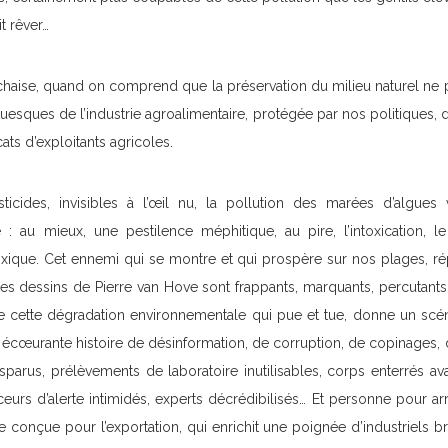
t rêver…
chaise, quand on comprend que la préservation du milieu naturel ne 
tuesques de l’industrie agroalimentaire, protégée par nos politiques, d
ats d’exploitants agricoles.
ticides, invisibles à l’œil nu, la pollution des marées d’algues v
: au mieux, une pestilence méphitique, au pire, l’intoxication, 
ique. Cet ennemi qui se montre et qui prospère sur nos plages, ré
 Les dessins de Pierre van Hove sont frappants, marquants, percuta
e cette dégradation environnementale qui pue et tue, donne un scé
 écœurante histoire de désinformation, de corruption, de copinages, 
isparus, prélèvements de laboratoire inutilisables, corps enterrés av
eurs d’alerte intimidés, experts décrédibilisés… Et personne pour ar
ive conçue pour l’exportation, qui enrichit une poignée d’industriels