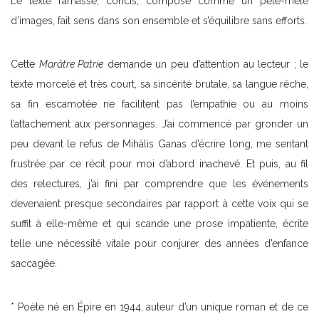
Le texte ramassé, concis, composé comme un pêle-mêle
d’images, fait sens dans son ensemble et s’équilibre sans efforts.
Cette
Marâtre Patrie
demande un peu d’attention au lecteur ; le
texte morcelé et très court, sa sincérité brutale, sa langue rêche,
sa fin escamotée ne facilitent pas l’empathie ou au moins
l’attachement aux personnages. J’ai commencé par gronder un
peu devant le refus de Mihàlis Ganas d’écrire long, me sentant
frustrée par ce récit pour moi d’abord inachevé. Et puis, au fil
des relectures, j’ai fini par comprendre que les événements
devenaient presque secondaires par rapport à cette voix qui se
suffit à elle-même et qui scande une prose impatiente, écrite
telle une nécessité vitale pour conjurer des années d’enfance
saccagée.
* Poète né en Épire en 1944, auteur d’un unique roman et de ce