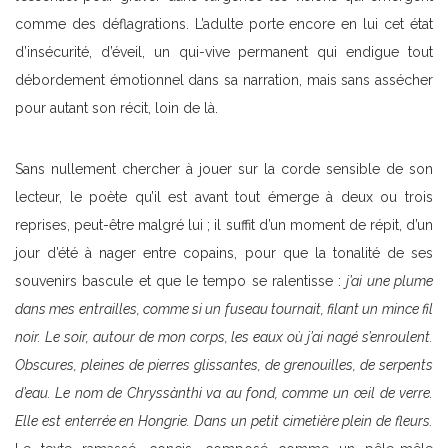
comme des déflagrations. L’adulte porte encore en lui cet état
d’insécurité, d’éveil, un qui-vive permanent qui endigue tout
débordement émotionnel dans sa narration, mais sans assécher
pour autant son récit, loin de là.
Sans nullement chercher à jouer sur la corde sensible de son
lecteur, le poète qu’il est avant tout émerge à deux ou trois
reprises, peut-être malgré lui ; il suffit d’un moment de répit, d’un
jour d’été à nager entre copains, pour que la tonalité de ses
souvenirs bascule et que le tempo se ralentisse :
j’ai une plume
dans mes entrailles, comme si un fuseau tournait, filant un mince fil
noir. Le soir, autour de mon corps, les eaux où j’ai nagé s’enroulent.
Obscures, pleines de pierres glissantes, de grenouilles, de serpents
d’eau. Le nom de Chryssànthi va au fond, comme un
œil de verre.
Elle est enterrée en Hongrie. Dans un petit cimetière plein de fleurs.