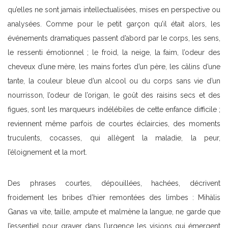
qu’elles ne sont jamais intellectualisées, mises en perspective ou
analysées. Comme pour le petit garçon qu’il était alors, les
événements dramatiques passent d’abord par le corps, les sens,
le ressenti émotionnel ; le froid, la neige, la faim, l’odeur des
cheveux d’une mère, les mains fortes d’un père, les câlins d’une
tante, la couleur bleue d’un alcool ou du corps sans vie d’un
nourrisson, l’odeur de l’origan, le goût des raisins secs et des
figues, sont les marqueurs indélébiles de cette enfance difficile ;
reviennent même parfois de courtes éclaircies, des moments
truculents, cocasses, qui allègent la maladie, la peur,
l’éloignement et la mort.
Des phrases courtes, dépouillées, hachées, décrivent
froidement les bribes d’hier remontées des limbes : Mihàlis
Ganas va vite, taille, ampute et malmène la langue, ne garde que
l’essentiel pour graver dans l’urgence les visions qui émergent