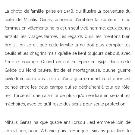
La photo de famille, prise en 1948, qui illustre la couverture du
texte de Mihàlis Ganas, annonce d’emblée la couleur : cinq
femmes en vêtements noirs et un seul vieil homme, deux jeunes
enfants, les visages fermés, les regards durs, les mentons bien
droits… on se dit que cette famille-là ne doit plus compter les
deuils et les chagrins mais qu’elle se tient toujours debout, avec
fierté et courage. Quand on naît en Épire en 1944, dans cette
Grèce du Nord pauvre, froide et montagneuse, qu’une guerre
civile fratricide a pris la suite d’une guerre mondiale et qu’on est
coincé entre les deux camps qui se déchaînent à tour de rôle,
l’exil forcé est une calamité de plus qu’on endure en serrant les
mâchoires, avec ce qu’il reste des siens pour seule protection.
Mihàlis Ganas n’a que quatre ans lorsqu’il est emmené loin de
son village, pour l’Albanie, puis la Hongrie ; six ans plus tard, le