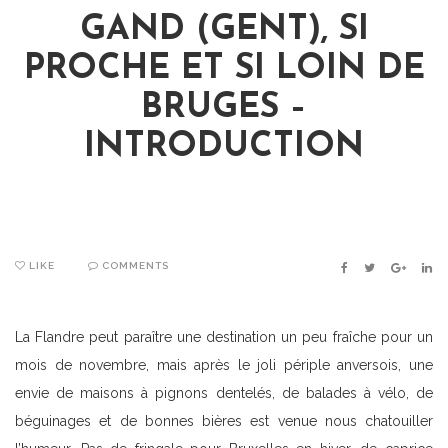
GAND (GENT), SI
PROCHE ET SI LOIN DE
BRUGES –
INTRODUCTION
LIKE
COMMENTS
FACEBOOK
TWITTER
GOOGLE
LIN
La Flandre peut paraître une destination un peu fraîche pour un
mois de novembre, mais après le joli périple anversois, une
envie de maisons à pignons dentelés, de balades à vélo, de
béguinages et de bonnes bières est venue nous chatouiller