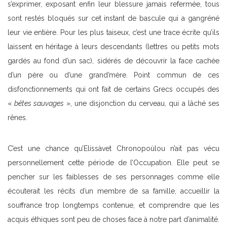
s’exprimer, exposant enfin leur blessure jamais refermée, tous
sont restés bloqués sur cet instant de bascule qui a gangréné
leur vie entière. Pour les plus taiseux, c’est une trace écrite qu’ils
laissent en héritage à leurs descendants (lettres ou petits mots
gardés au fond d’un sac), sidérés de découvrir la face cachée
d’un père ou d’une grand’mère. Point commun de ces
disfonctionnements qui ont fait de certains Grecs occupés des
«
bêtes sauvages
», une disjonction du cerveau, qui a lâché ses
rênes.
C’est une chance qu’Elissàvet Chronopoùlou n’ait pas vécu
personnellement cette période de l’Occupation. Elle peut se
pencher sur les faiblesses de ses personnages comme elle
écouterait les récits d’un membre de sa famille, accueillir la
souffrance trop longtemps contenue, et comprendre que les
acquis éthiques sont peu de choses face à notre part d’animalité.