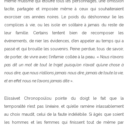
même mutisme qui étouffe tous les personnages, une omission
tacite, partagée et imposée même à ceux qui souhaiteraient
exorciser ces années noires. Le poids du déshonneur lie les
complices à vie, ou les isole en solitaire à jamais du reste de
leur famille. Certains tentent bien de recomposer les
événements, de nier les évidences, d’en appeler au temps qui a
passé et qui brouille les souvenirs. Peine perdue, tous de savoir,
de porter, de vivre avec l’infamie collée à la peau. «
Nous n’avons
pas dit un mot de tout le trajet puisqu’on n’avait qu’une chose à
nous dire, que nous n’allions jamais nous dire, jamais de toute la vie,
et en effet nous ne l’avons jamais dite
».
Elissàvet Chronopoùlou pointe du doigt le fait que la
temporalité n’est pas linéaire, et qu’elle ramène inlassablement
au choix maudit, celui de la faute indélébile. Si âgés que soient
les hommes et les femmes qui finissent tout de même par