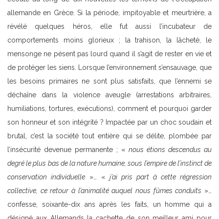
allemande en Grèce. Si la période, impitoyable et meurtrière, a
révélé quelques héros, elle fut aussi l’incubateur de
comportements moins glorieux ; la trahison, la lâcheté, le
mensonge ne pèsent pas lourd quand il s’agit de rester en vie et
de protéger les siens. Lorsque l’environnement s’ensauvage, que
les besoins primaires ne sont plus satisfaits, que l’ennemi se
déchaîne dans la violence aveugle (arrestations arbitraires,
humiliations, tortures, exécutions), comment et pourquoi garder
son honneur et son intégrité ? Impactée par un choc soudain et
brutal, c’est la société tout entière qui se délite, plombée par
l’insécurité devenue permanente ; «
nous étions descendus au
degré le plus bas de la nature humaine, sous l’empire de l’instinct de
conservation individuelle
»… «
j’ai pris part à cette régression
collective, ce retour à l’animalité auquel nous fûmes conduits
»…
confesse, soixante-dix ans après les faits, un homme qui a
désigné aux Allemands la cachette de son meilleur ami pour