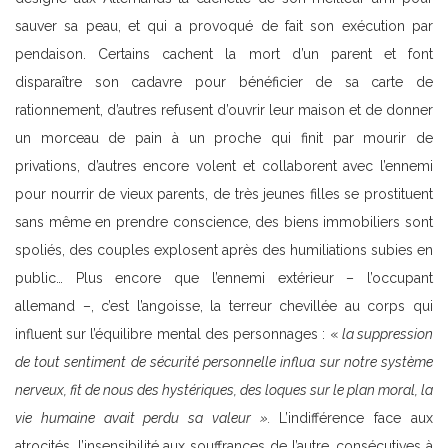
sauver sa peau, et qui a provoqué de fait son exécution par
pendaison. Certains cachent la mort d’un parent et font
disparaître son cadavre pour bénéficier de sa carte de
rationnement, d’autres refusent d’ouvrir leur maison et de donner
un morceau de pain à un proche qui finit par mourir de
privations, d’autres encore volent et collaborent avec l’ennemi
pour nourrir de vieux parents, de très jeunes filles se prostituent
sans même en prendre conscience, des biens immobiliers sont
spoliés, des couples explosent après des humiliations subies en
public… Plus encore que l’ennemi extérieur – l’occupant
allemand –, c’est l’angoisse, la terreur chevillée au corps qui
influent sur l’équilibre mental des personnages : «
la suppression
de tout sentiment de sécurité personnelle influa sur notre système
nerveux, fit de nous des hystériques, des loques sur le plan moral, la
vie humaine avait perdu sa valeur ».
L’indifférence face aux
atrocités, l’insensibilité aux souffrances de l’autre, consécutives à