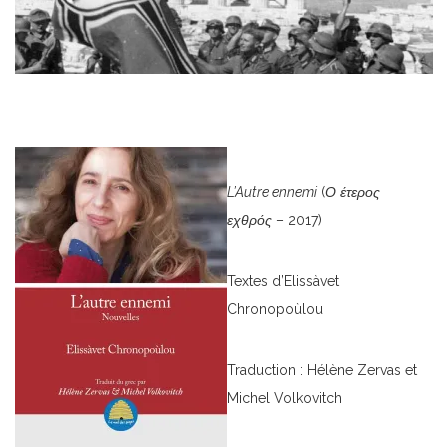
L’Autre ennemi
(
Ο
έτερος
εχθρός
– 2017)
Textes d’Elissàvet
Chronopoùlou
Traduction : Hélène Zervas et
Michel Volkovitch