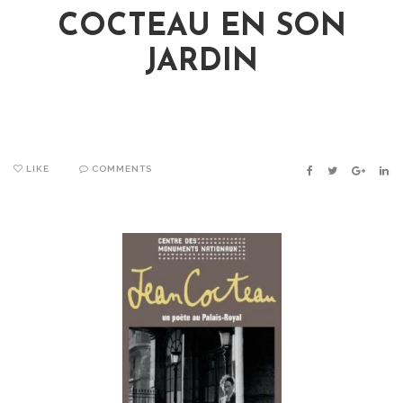
COCTEAU EN SON
JARDIN
LIKE
COMMENTS
FACEBOOK
TWITTER
GOOGLE
LIN