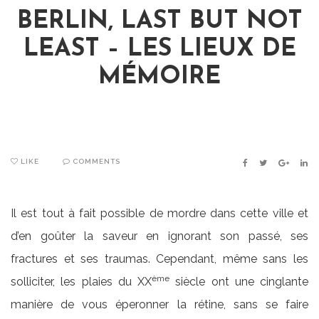
BERLIN, LAST BUT NOT
LEAST – LES LIEUX DE
MÉMOIRE
LIKE
COMMENTS
FACEBOOK
TWITTER
GOOGLE
LIN
Il est tout à fait possible de mordre dans cette ville et
d’en goûter la saveur en ignorant son passé, ses
fractures et ses traumas. Cependant, même sans les
ème
solliciter, les plaies du XX
siècle ont une cinglante
manière de vous éperonner la rétine, sans se faire