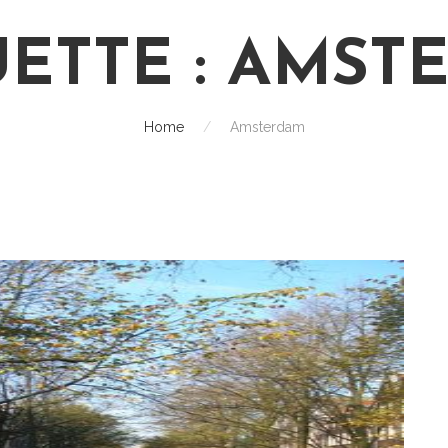
ETTE :
AMST
Home
/
Amsterdam