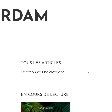
ERDAM
TOUS LES ARTICLES
Sélectionner une catégorie
Tous
les
articles
EN COURS DE LECTURE