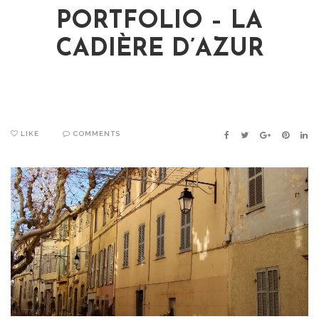
PORTFOLIO – LA
CADIÈRE D’AZUR
LIKE
COMMENTS
FACEBOOK
TWITTER
GOOGLE+
PINTER
LIN