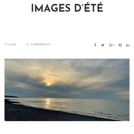
IMAGES D’ÉTÉ
LIKE
COMMENTS
FACEBOOK
TWITTER
GOOGLE+
PINTER
LIN