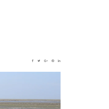
FACEBOOK
TWITTER
GOOGLE+
PINTEREST
LINKEDIN