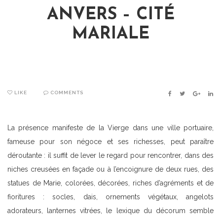
ANVERS – CITÉ
MARIALE
LIKE
COMMENTS
FACEBOOK
TWITTER
GOOGLE
LIN
La présence manifeste de la Vierge dans une ville portuaire,
fameuse pour son négoce et ses richesses, peut paraître
déroutante : il suffit de lever le regard pour rencontrer, dans des
niches creusées en façade ou à l’encoignure de deux rues, des
statues de Marie, colorées, décorées, riches d’agréments et de
fioritures : socles, dais, ornements végétaux, angelots
adorateurs, lanternes vitrées, le lexique du décorum semble