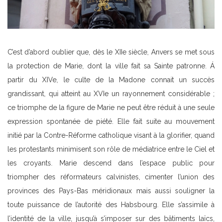
C’est d’abord oublier que, dès le XIIe siècle, Anvers se met sous
la protection de Marie, dont la ville fait sa Sainte patronne. Á
partir du XIVe, le culte de la Madone connait un succès
grandissant, qui atteint au XVIe un rayonnement considérable ;
ce triomphe de la figure de Marie ne peut être réduit à une seule
expression spontanée de piété. Elle fait suite au mouvement
initié par la Contre-Réforme catholique visant à la glorifier, quand
les protestants minimisent son rôle de médiatrice entre le Ciel et
les croyants. Marie descend dans l’espace public pour
triompher des réformateurs calvinistes, cimenter l’union des
provinces des Pays-Bas méridionaux mais aussi souligner la
toute puissance de l’autorité des Habsbourg. Elle s’assimile à
l’identité de la ville, jusqu’à s’imposer sur des bâtiments laïcs,