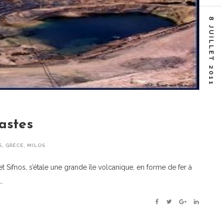
8 JUILLET 2011
rastes
S
,
GRÈCE
,
MILOS
t Sifnos, s’étale une grande île volcanique, en forme de fer à
…
Facebook
Twitter
Google+
Linkedin