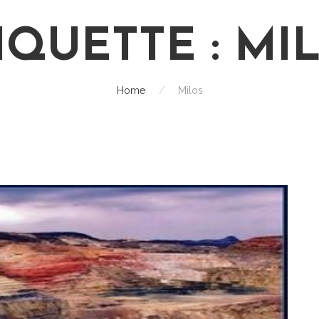
IQUETTE :
MI
Home
/
Milos